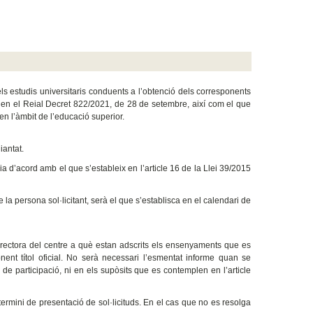
ls estudis universitaris conduents a l’obtenció dels corresponents
ix en el Reial Decret 822/2021, de 28 de setembre, així com el que
n l’àmbit de l’educació superior.
iantat.
ia d’acord amb el que s’estableix en l’article 16 de la Llei 39/2015
 la persona sol·licitant, serà el que s’establisca en el calendari de
irectora del centre a què estan adscrits els ensenyaments que es
nent títol oficial. No serà necessari l’esmentat informe quan se
s de participació, ni en els supòsits que es contemplen en l’article
termini de presentació de sol·licituds. En el cas que no es resolga