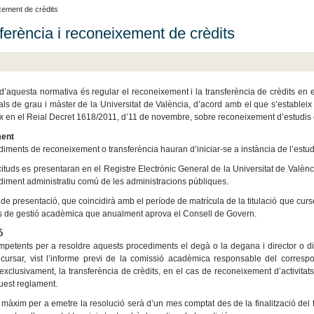
xement de crèdits
ferència i reconeixement de crèdits
 d’aquesta normativa és regular el reconeixement i la transferència de crèdits en e
icials de grau i màster de la Universitat de València, d’acord amb el que s’estable
ix en el Reial Decret 1618/2011, d’11 de novembre, sobre reconeixement d’estudis e
ent
diments de reconeixement o transferència hauran d’iniciar-se a instància de l’estud
icituds es presentaran en el Registre Electrònic General de la Universitat de Valènc
diment administratiu comú de les administracions públiques.
 de presentació, que coincidirà amb el període de matrícula de la titulació que curse
 de gestió acadèmica que anualment aprova el Consell de Govern.
ó
petents per a resoldre aquests procediments el degà o la degana i director o d
cursar, vist l’informe previ de la comissió acadèmica responsable del correspo
, exclusivament, la transferència de crèdits, en el cas de reconeixement d’activitat
uest reglament.
i màxim per a emetre la resolució serà d’un mes comptat des de la finalització del 