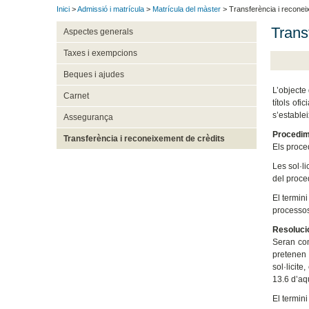
Inici
>
Admissió i matrícula
>
Matrícula del màster
> Transferència i reconei
Trans
Aspectes generals
Taxes i exempcions
Beques i ajudes
L’objecte
Carnet
títols of
s’estable
Assegurança
Procedim
Transferència i reconeixement de crèdits
Els proce
Les sol·l
del proce
El termini
processos
Resoluci
Seran com
pretenen 
sol·licite
13.6 d’aq
El termin