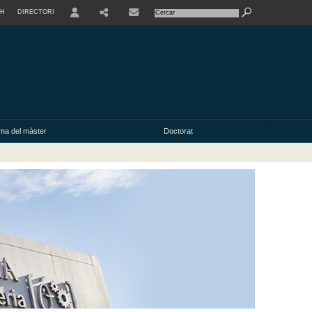
SH
DIRECTORI
USER
ma del màster
Doctorat