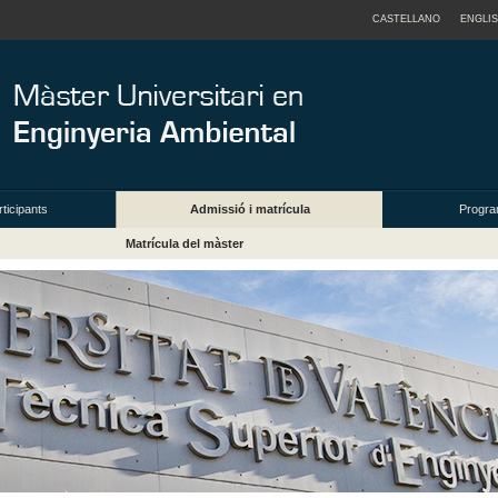
CASTELLANO
ENGLI
rticipants
Admissió i matrícula
Progra
Matrícula del màster