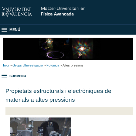
MENÚ
Inici
>
Grups d'Investigació
>
Fotònica
> Altes presions
SUBMENU
Propietats estructurals i electròniques de
materials a altes pressions