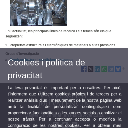
En l’actualitat, les principals línies de recerca i els temes són els que
segueixen:
Propietats estructurals i electròniques de materials a altes pressions
Grups d'investigació
Semiconductors i condicions extremes
Cookies i política de
privacitat
La teva privacitat és important per a nosaltres. Per això,
t'informem que utilitzem cookies pròpies i de tercers per a
realitzar anàlisis d'ús i mesurament de la nostra pàgina web
amb la finalitat de personalitzar continguts,així com
proporcionar funcionalitats a les xarxes socials o analitzar el
Màster Universitari en Física Avançada
nostre trànsit. Per a continuar accepta o modifica la
configuració de les nostres cookies. Per a obtenir més