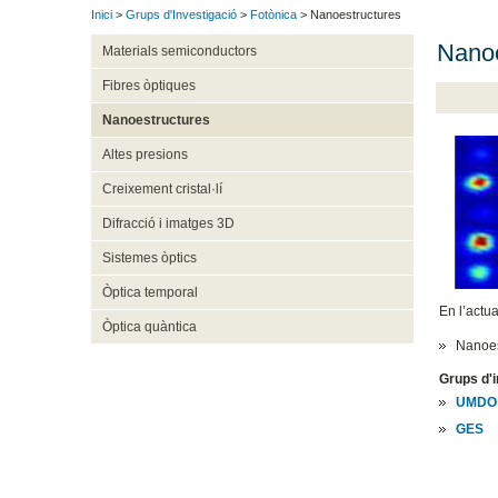
Inici
>
Grups d'Investigació
>
Fotònica
> Nanoestructures
Nanoe
Materials semiconductors
Fibres òptiques
Nanoestructures
Altes presions
Creixement cristal·lí
Difracció i imatges 3D
Sistemes òptics
Òptica temporal
En l’actua
Òptica quàntica
Nanoest
Grups d'i
UMDO
GES