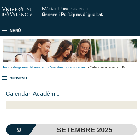
MENÚ
Inici
>
Programa del màster
>
Calendari, horaris i aules
> Calendari acadèmic UV
SUBMENU
Calendari Acadèmic
9
SETEMBRE 2025