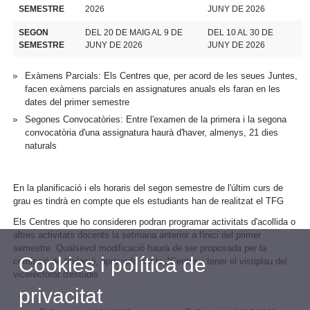
SEMESTRE
2026
JUNY DE 2026
SEGON
DEL 20 DE MAIG AL 9 DE
DEL 10 AL 30 DE
SEMESTRE
JUNY DE 2026
JUNY DE 2026
Exàmens Parcials: Els Centres que, per acord de les seues Juntes,
facen exàmens parcials en assignatures anuals els faran en les
dates del primer semestre
Segones Convocatòries: Entre l'examen de la primera i la segona
convocatòria d'una assignatura haurà d'haver, almenys, 21 dies
naturals
En la planificació i els horaris del segon semestre de l'últim curs de
grau es tindrà en compte que els estudiants han de realitzat el TFG
Els Centres que ho consideren podran programar activitats d'acollida o
altres activitats docents la setmana anterior a l'inici del primer
semestre. Qualsevol modificació haurà de ser proposada per la
Cookies i política de
comissió de titulació, aprovada per la JCentre, i tener el vistiplau del
vicerectorat d'estudis
privacitat