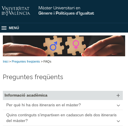
MENÚ
Inici
>
Preguntes freqüents
> FAQs
Preguntes freqüents
Informació acadèmica
Per què hi ha dos itineraris en el màster?
El Màster en Gènere i Polítiques d'Igualtat consta de dos
Quins continguts s'impartixen en cadascun dels dos itineraris
especialitats o itineraris, cadascuna d'ells definit per unes
del màster?
finalitats i uns mòduls formatius.