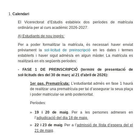
Calendari
El Vicerectorat d’Estudis estableix dos períodes de matrícula
ordinària per al curs acadèmic 2026-2027:
A) Estudiants de nou ingrés:
Per a poder formalitzar la matrícula, és necessari haver enviat
prèviament la
sol·licitud de preinscripció
en les dates i termes
establerts i haver sigut admès/a en algun màster. La matrícula es
realitzarà en els següents períodes:
- FASE 1 DE PREINSCRIPCIÓ (termini de presentació de
sol·licituds des del 30 de març al 21 d’abril de 2026):
1er pas. Prematrícula:
L’estudiantat admés en fase 1 haurà
de realitzar una prematrícula per tal d’assegurar la seua plaça
i poder matricular-se amb posterioritat.
Períodes:
19 i 20 de maig
. Per a les persones admeses en
l’
adjudicació del dia 18 de maig.
22 i 23 de maig
. Per a l’
admissió de llista d’espera del el
21 de maig
.