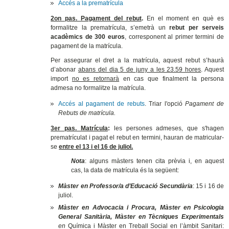
Accés a la prematrícula
2on pas. Pagament del rebut
.
En el moment en què es
formalitze la prematrícula,
s’emetrà un
rebut per serveis
acadèmics de
300 euros
, corresponent al primer termini de
pagament de la matrícula.
Per assegurar el dret a la matrícula, aquest rebut s’haurà
d’abonar
abans del dia 5 de juny a les 23.59 hores
. Aquest
import
no es retornarà
en cas que finalment la persona
admesa no formalitze la matrícula.
Accés al pagament de rebuts
. Triar l'opció
Pagament de
Rebuts de matrícula.
3er pas. Matrícula
:
les persones admeses, que s'hagen
prematrículat i pagat el rebut en termini, hauran de matricular-
se
entre el 13 i el 16 de juliol.
Nota
: alguns màsters tenen cita prèvia i, en aquest
cas, la data de matrícula és la següent:
Màster en Professor/a d’Educació Secundària
: 15 i 16 de
juliol.
Màster en Advocacia i Procura, Màster en Psicologia
General Sanitària, Màster en Tècniques Experimentals
en
Química i Màster en Treball Social en l’àmbit Sanitari: