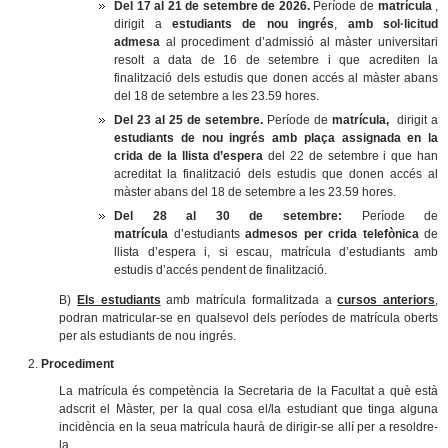
Del 17 al 21 de setembre de 2026.
Període de
matrícula
,
dirigit a
estudiants de nou ingrés
,
amb sol·licitud
admesa
al procediment d’admissió al màster universitari
resolt a data de 16 de setembre i que acrediten la
finalització dels estudis que donen accés al màster
abans
del 18 de setembre a les 23.59 hores.
Del 23 al 25 de setembre.
Període de
matrícula,
dirigit a
estudiants de nou ingrés amb plaça assignada en la
crida de la llista d’espera
del 22 de setembre i que han
acreditat la finalització dels estudis que donen accés al
màster
abans del 18 de setembre a les 23.59 hores.
D
el 28 al 30 de setembre
:
Període de
matrícula
d’estudiants
admesos per crida telefònica
de
llista d’espera i, si escau, matrícula d’estudiants amb
estudis d’accés pendent de finalització.
B)
Els estudiants
amb matrícula formalitzada a
cursos anteriors
,
podran matricular-se en qualsevol
dels períodes de matrícula oberts
per als estudiants de nou ingrés.
Procediment
La matrícula és competència la Secretaria de la Facultat a què està
adscrit el Màster, per la qual cosa el/la estudiant que tinga alguna
incidència en la seua matrícula haurà de dirigir-se allí per a resoldre-
la.