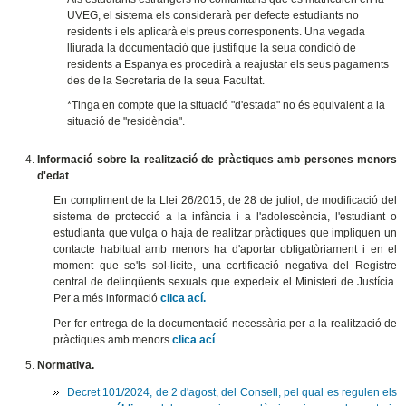
UVEG, el sistema els considerarà per defecte estudiants no
residents i els aplicarà els preus corresponents. Una vegada
lliurada la documentació que justifique la seua condició de
residents a Espanya es procedirà a reajustar els seus pagaments
des de la Secretaria de la seua Facultat.
*Tinga en compte que la situació "d'estada" no és equivalent a la
situació de "residència".
Informació sobre la realització de pràctiques amb persones menors
d'edat
En compliment de la Llei 26/2015, de 28 de juliol, de modificació del
sistema de protecció a la infància i a l'adolescència, l'estudiant o
estudianta que vulga o haja de realitzar pràctiques que impliquen un
contacte habitual amb menors ha d'aportar obligatòriament i en el
moment que se'ls sol·licite, una certificació negativa del Registre
central de delinqüents sexuals que expedeix el Ministeri de Justícia.
Per a més informació
clica ací.
Per fer entrega de la documentació necessària per a la realització de
pràctiques amb menors
clica ací
.
Normativa.
Decret 101/2024, de 2 d'agost, del Consell, pel qual es regulen els