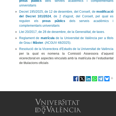
preus públics
dels serveis acadèmics i complementaris
universitaris
Decret 195/2025, de 12 de desembre, del Consell, de
modificació
del Decret 101/2024
, de 2 d'agost, del Consell, pel qual es
regulen els
preus públics
dels serveis acadèmics i
complementaris universitaris
Llei 20/2017, de 28 de desembre, de la Generalitat, de taxes.
Reglament de
matrícula
de la Universitat de València per a títols
de Grau i
Màster
. (ACGUV 48/2025).
Resolució de la Vicerectora d'Estudis de la Universitat de València
per la qual es nomena la Comissió Assessora d’aquest
vicerectorat en aspectes vinculats amb la matrícula de l’estudiantat
de titulacions oficials