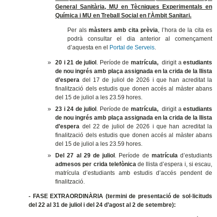
General Sanitària, MU en Tècniques Experimentals en
Química i MU
en Treball Social en l'Àmbit Sanitari
.
Per als
màsters amb cita prèvia
, l’hora de la cita es
podrà consultar el dia anterior al començament
d’aquesta en el
Portal de Serveis
.
20 i 21 de juliol
. Període de
matrícula,
dirigit a
estudiants
de nou ingrés amb plaça assignada en la crida de la llista
d’espera
del 17 de juliol de 2026 i que han acreditat la
finalització dels estudis que donen accés al màster
abans
del 15 de juliol a les 23.59 hores.
23 i 24 de juliol
. Període de
matrícula,
dirigit a
estudiants
de nou ingrés amb plaça assignada en la crida de la llista
d’espera
del 22 de juliol de 2026 i que han acreditat la
finalització dels estudis que donen accés al màster
abans
del 15 de juliol a les 23.59 hores.
Del 27 al 29 de juliol
. Període de
matrícula
d’estudiants
admesos per crida telefònica
de llista d’espera i, si escau,
matrícula d’estudiants amb estudis d’accés pendent de
finalització.
- FASE EXTRAORDINÀRIA (termini de presentació de sol·licituds
del 22 al 31 de juliol i del 24 d’agost al 2 de setembre):