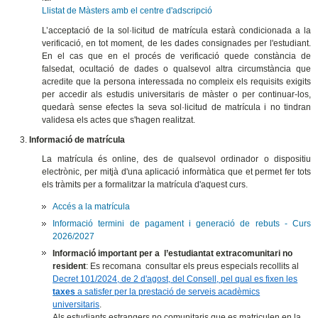
Llistat de Màsters amb el centre d'adscripció
L’acceptació de la sol·licitud de matrícula estarà condicionada a la
verificació, en tot moment, de les dades consignades per l'estudiant.
En el cas que en el procés de verificació quede constància de
falsedat, ocultació de dades o qualsevol altra circumstància que
acredite que la persona interessada no compleix els requisits exigits
per accedir als estudis universitaris de màster o per continuar-los,
quedarà sense efectes la seva sol·licitud de matrícula i no tindran
validesa els actes que s'hagen realitzat.
Informació de matrícula
La matrícula és online, des de qualsevol ordinador o dispositiu
electrònic, per mitjà d'una aplicació informàtica que et permet fer tots
els tràmits per a formalitzar la matrícula d'aquest curs.
Accés a la matrícula
Informació termini de pagament i generació de rebuts - Curs
2026/2027
Informació important per a l’estudiantat extracomunitari no
resident
: Es recomana consultar els preus especials recollits al
Decret 101/2024, de 2 d'agost, del Consell, pel qual es fixen les
taxes
a satisfer per la prestació de serveis acadèmics
universitaris
.
Als estudiants estrangers no comunitaris que es matriculen en la