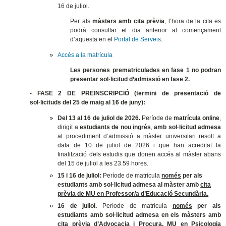
16 de juliol.
Per als
màsters amb cita prèvia
, l’hora de la cita es
podrà consultar el dia anterior al començament
d’aquesta en el
Portal de Serveis
.
Accés a la matrícula
Les persones prematriculades en fase 1 no podran
presentar sol·licitud d’admissió en fase 2.
- FASE 2 DE PREINSCRIPCIÓ (termini de presentació de
sol·licituds del 25 de maig al 16 de juny):
Del
13 al 16 de juliol de 2026.
Període de
matrícula online
,
dirigit a
estudiants de nou ingrés
,
amb sol·licitud admesa
al procediment d’admissió a màster universitari resolt a
data de 10 de juliol de 2026 i que han acreditat la
finalització dels estudis que donen accés al màster
abans
del 15 de juliol a les 23.59 hores.
15 i 16 de juliol:
Període de matrícula
només
per als
estudiants amb sol·licitud admesa al màster amb
cita
prèvia de MU en Professor/a d’Educació Secundària.
16 de juliol.
Període de matrícula
només
per als
estudiants amb sol·licitud admesa en els màsters amb
cita prèvia d’Advocacia i Procura, MU en Psicologia