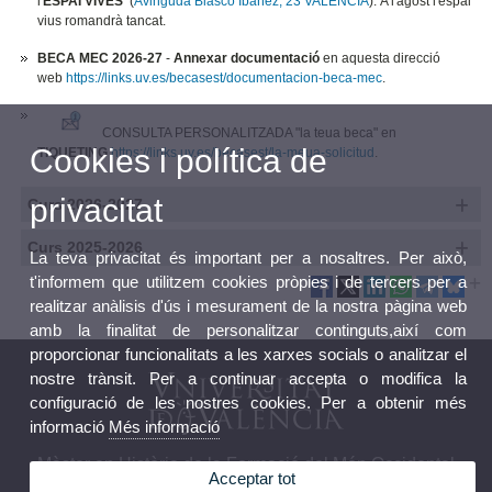
l'
ESPAI VIVES
(
Avinguda Blasco Ibáñez, 23 VALENCIA
). A l'agost l'espai
vius romandrà tancat.
BECA MEC 2026-27
-
Annexar documentació
en aquesta direcció
web
https://links.uv.es/becasest/documentacion-beca-mec
.
CONSULTA PERSONALITZADA "la teua beca" en
Cookies i política de
TIQUETING
https://links.uv.es/becasest/la-meua-solicitud
.
privacitat
Curs 2026-2027
Curs 2025-2026
La teva privacitat és important per a nosaltres. Per això,
t'informem que utilitzem cookies pròpies i de tercers per a
realitzar anàlisis d'ús i mesurament de la nostra pàgina web
amb la finalitat de personalitzar continguts,així com
proporcionar funcionalitats a les xarxes socials o analitzar el
nostre trànsit. Per a continuar accepta o modifica la
configuració de les nostres cookies. Per a obtenir més
informació
Més informació
Màster en Història de la Formació del Món Occidental
Acceptar tot