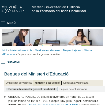
MENÚ
Inici
>
Admissió i matrícula
>
Matrícula en el màster
>
Beques i ajudes
>
Ministeri
d'Educació
> Beques de caràcter general i mobilitat
SUBMENU
Beques del Ministeri d'Educació
Universitat de València
Ministeri d'Educació
Generalitat Valenciana
Beques de caràcter general i mobilitat
Beques de col·laboració
ATENCIÓ AL PÚBLIC: De dilluns a divendres en horari de 10 a 13 h
(dilluns també de 16:00 a 17:30 excepte juny, juliol, agost i setembre) a