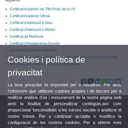
següents:
Certificat Acadèmic de Títol Propi de la UV
Certificat Acadèmic Oficial
Certificat d'Admissió a Grau
Certificat d'Admissió a Màster
Certificat de Matrícula
Certificat d'Assegurança Escolar
Certificat de Taxa de Matrícula
Cookies i política de
Sol·licitud de Certificat d'Estada per Mobilitat per a Alumnes Incoming
Sol·licitud de Certificats al Servei d'Estudiants
privacitat
La teva privacitat és important per a nosaltres. Per això,
t'informem que utilitzem cookies pròpies i de tercers per a
realitzar anàlisis d'ús i mesurament de la nostra pàgina web
amb la finalitat de personalitzar continguts,així com
proporcionar funcionalitats a les xarxes socials o analitzar el
nostre trànsit. Per a continuar accepta o modifica la
configuració de les nostres cookies. Per a obtenir més
Màster Universitari en Migracions/ Master's Degree in