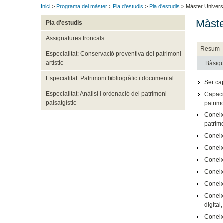
Inici
>
Programa del màster
>
Pla d'estudis
>
Pla d'estudis
> Màster Universita
Màster
Pla d'estudis
Assignatures troncals
Resum
Especialitat: Conservació preventiva del patrimoni
artístic
Bàsiq
Especialitat: Patrimoni bibliogràfic i documental
Ser ca
Especialitat: Anàlisi i ordenació del patrimoni
Capacit
paisatgístic
patrimo
Coneix
patrimo
Coneixe
Coneix
Coneix
Coneix
Coneixe
Coneixe
digital,
Coneixe