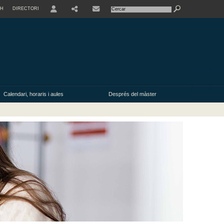
SH
DIRECTORI
USER
Calendari, horaris i aules
Després del màster