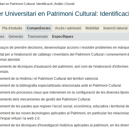
ri en Patrimoni Cultural: Identificació, Anàlisi i Gestió
 Universitari en Patrimoni Cultural: Identificaci
Pla d'estudis
Competències
Accés i admissió
Mobilitat
Inserció laboral
ues
Generals
Transversals
Específiques
paços de prendre decisions, desenvolupar accions i resoldre problemes en màrque
at per a l'elaboració de catàlegs i inventaris del Patrimoni Cultural i coneixement de
nial abordat.
ements de tècniques d'avaluació del patrimoni, així com de l'elaboració d'informes
nials.
ment de la Història i el Patrimoni Cultural del territori valencià.
ement de la bibliografia especialitzada relacionada amb el Patrimoni Cultural.
ement els processos claus que intervenen en la configuració de les diverses tipolo
ements dels mecanismes de gestió del Patrimoni Cultural.
ment de les pautes que regixen l'acció social, econòmica, educativa i territorial de
ment de les noves tecnologies aplicades al Patrimoni, en particular les relacionade
 l'espai virtual i la web 2.0.
ment de les tècniques d'investigació històrica aplicades al patrimoni, en les diver