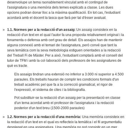
desenvolupe un tema raonablement vinculat amb el contingut de
l'assignatura o una
memòria
dels temes explicats a classe. Les dues
opcions podran donar lloc a la màxima qualificació. En tot cas, l'estudiant
acordarà amb el docent la tasca que farà per tal d'èsser avaluat.
1.1. Normes per a la redacció d'un assaig:
Un assaig consisteix en la
redacció d'un text en el qual l'autor fa una proposta relativament original i la
fonamenta o defensa amb cert grau de detall. Els assajos han de mantenir
alguna connexió amb el temari de l'assignatura, però convé que tant la
seva temàtica com la seva metodologia estiguen orientades a la redacció
del Treball Fi de Màster. Per a això, l'estudiant comptarà amb el consell del
tutor de TFM i amb la col·laboració dels professors de les assignatures de
què es tracte.
Els assaigs tindran una extensió no inferior a 3.000 ni superior a 4.500
paraules. Els treballs hauran de complir les condicions formals d'un
treball acadèmic pel que fa a la correcció gramatical, el rigor de
l'expressió, el sistema de cites i la bibliografia.
Pot substituir-se la redacció d'un assaig per la presentació en classe
d'un tema acordat amb el professor de l'assignatura i la redacció
posterior d'un text breu (1500-2000 paraules)
1.2. Normes per a la redacció d'una memòria:
Una memòria consisteix en
la redacció d'un text en el qual es reflecteix la temàtica i el fil argumentatiu
desplegat en una assignatura. Una memòria no pot consistir en un mer