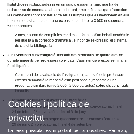
llistat d'idees juxtaposades ni en un guió o esquema, sinó que ha de
redactar-se de manera acabada i coherent, amb la finalitat que s'aprecien
les connexions conceptuals entre els assumptes que es mencionen en ella.
Les memòries han de tenir una extensió no inferior a 3.500 ni superior a
5.000 paraules.
A més, hauran de complir les condicions formals d'un treball acadèmic
pel que fa a la correcció gramatical, el rigor de l'expressió, el sistema
de cites i la bibliografia.
2. El Seminari d'Investigació
: inclourà dos seminaris de quatre dies de
durada impartits per professors convidats. L'assistència a eixos seminaris
és obligatòria.
Com a part de l'avaluació de l'assignatura, cadascú dels professors
externs demanarà la redacció d'un petit assaig, resposta a una
pregunta o similars (entre 2.000 i 2.500 paraules) sobre els continguts
impartits.
3. Terminis de lliurament d'assaigs i memòries
:
Cookies i política de
3.1. Assignatures del primer quadrimestre
: 1ª convocatòria: fins el
24 de febrer; 2ª convocatòria: fins el 8 de juny.
privacitat
3.2. Assignatures del segon quadrimestre
: 1ª convocatòria: fins al
29 de juny; 2ª convocatòria: fins el 4 de setembre
La teva privacitat és important per a nosaltres. Per això,