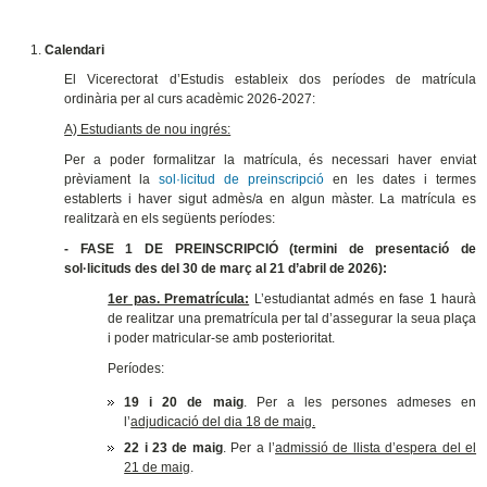
Calendari
El Vicerectorat d’Estudis estableix dos períodes de matrícula
ordinària per al curs acadèmic 2026-2027:
A) Estudiants de nou ingrés:
Per a poder formalitzar la matrícula, és necessari haver enviat
prèviament la
sol·licitud de preinscripció
en les dates i termes
establerts i haver sigut admès/a en algun màster. La matrícula es
realitzarà en els següents períodes:
- FASE 1 DE PREINSCRIPCIÓ (termini de presentació de
sol·licituds des del 30 de març al 21 d’abril de 2026):
1er pas. Prematrícula:
L’estudiantat admés en fase 1 haurà
de realitzar una prematrícula per tal d’assegurar la seua plaça
i poder matricular-se amb posterioritat.
Períodes:
19 i 20 de maig
. Per a les persones admeses en
l’
adjudicació del dia 18 de maig.
22 i 23 de maig
. Per a l’
admissió de llista d’espera del el
21 de maig
.