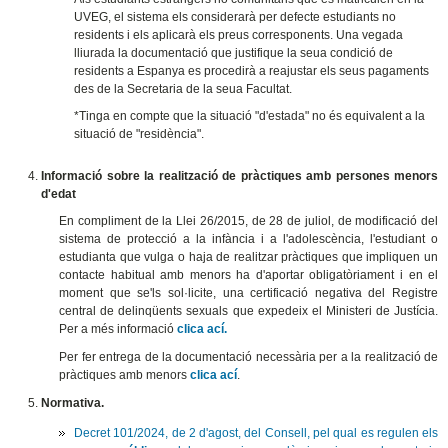
UVEG, el sistema els considerarà per defecte estudiants no
residents i els aplicarà els preus corresponents. Una vegada
lliurada la documentació que justifique la seua condició de
residents a Espanya es procedirà a reajustar els seus pagaments
des de la Secretaria de la seua Facultat.
*Tinga en compte que la situació "d'estada" no és equivalent a la
situació de "residència".
Informació sobre la realització de pràctiques amb persones menors
d'edat
En compliment de la Llei 26/2015, de 28 de juliol, de modificació del
sistema de protecció a la infància i a l'adolescència, l'estudiant o
estudianta que vulga o haja de realitzar pràctiques que impliquen un
contacte habitual amb menors ha d'aportar obligatòriament i en el
moment que se'ls sol·licite, una certificació negativa del Registre
central de delinqüents sexuals que expedeix el Ministeri de Justícia.
Per a més informació
clica ací.
Per fer entrega de la documentació necessària per a la realització de
pràctiques amb menors
clica ací
.
Normativa.
Decret 101/2024, de 2 d'agost, del Consell, pel qual es regulen els