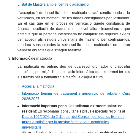
Llistat de Màsters amb el centre d'adscripció
L’acceptació de la sol·licitud de matrícula estarà condicionada a la
verificació, en tot moment, de les dades consignades per l'estudiant.
En el cas que en el procés de verificació quede constància de
falsedat, ocultació de dades o qualsevol altra circumstància que
acredite que la persona interessada no compleix els requisits exigits
per accedir als estudis universitaris de màster o per continuar-los,
quedarà sense efectes la seva sol·licitud de matrícula i no tindran
validesa els actes que s'hagen realitzat.
Informació de matrícula
La matrícula és online, des de qualsevol ordinador o dispositiu
electrònic, per mitjà d'una aplicació informàtica que et permet fer tots
els tràmits per a formalitzar la matrícula d'aquest curs.
Accés a la matrícula
Informació termini de pagament i generació de rebuts - Curs
2026/2027
Informació important per a l’estudiantat extracomunitari no
resident
: Es recomana consultar els preus especials recollits al
Decret 101/2024, de 2 d'agost, del Consell, pel qual es fixen les
taxes
a satisfer per la prestació de serveis acadèmics
universitaris
.
Als estudiants estrangers no comunitaris que es matriculen en la