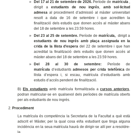
Del 17 al 21 de setembre de 2026.
Període de
matrícula
,
dirigit a
estudiants de nou ingrés
,
amb sol·licitud
admesa
al procediment d’admissió al màster universitari
resolt a data de 16 de setembre i que acrediten la
finalització dels estudis que donen accés al màster
abans
del 18 de setembre a les 23.59 hores.
Del 23 al 25 de setembre.
Període de
matrícula,
dirigit a
estudiants de nou ingrés amb plaça assignada en la
crida de la llista d’espera
del 22 de setembre i que han
acreditat la finalització dels estudis que donen accés al
màster
abans del 18 de setembre a les 23.59 hores.
D
el 28 al 30 de setembre
:
Període de
matrícula
d’estudiants
admesos per crida telefònica
de
llista d’espera i, si escau, matrícula d’estudiants amb
estudis d’accés pendent de finalització.
B)
Els estudiants
amb matrícula formalitzada a
cursos anteriors
,
podran matricular-se en qualsevol
dels períodes de matrícula oberts
per als estudiants de nou ingrés.
Procediment
La matrícula és competència la Secretaria de la Facultat a què està
adscrit el Màster, per la qual cosa el/la estudiant que tinga alguna
incidència en la seua matrícula haurà de dirigir-se allí per a resoldre-
la.