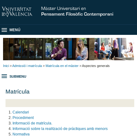
MENÚ
Inici
>
Admissió i matrícula
>
Matrícula en el màster
> Aspectes generals
SUBMENU
Matrícula
Calendari
Procediment
Informació de matrícula.
Informació sobre la realització de pràctiques amb menors
Normativa