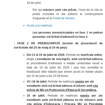
16 de juliol.
Per als
màsters amb cita prèvia
, l’hora de la cita es
podrà consultar el dia anterior al començament
d’aquesta en el
Portal de Serveis
.
Accés a la matrícula
Les persones prematriculades en fase 1 no podran
presentar sol·licitud d’admissió en fase 2.
- FASE 2 DE PREINSCRIPCIÓ (termini de presentació de
sol·licituds del 25 de maig al 16 de juny):
Del
13 al 16 de juliol de 2026.
Període de
matrícula online
,
dirigit a
estudiants de nou ingrés
,
amb sol·licitud admesa
al procediment d’admissió a màster universitari resolt a
data de 10 de juliol de 2026 i que han acreditat la
finalització dels estudis que donen accés al màster
abans
del 15 de juliol a les 23.59 hores.
15 i 16 de juliol:
Període de matrícula
només
per als
estudiants amb sol·licitud admesa al màster amb
cita
prèvia de MU en Professor/a d’Educació Secundària.
16 de juliol.
Període de matrícula
només
per als
estudiants amb sol·licitud admesa en els màsters amb
cita prèvia d’Advocacia i Procura, MU en Psicologia