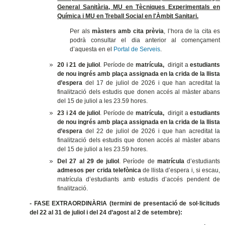
General Sanitària, MU en Tècniques Experimentals en
Química i MU
en Treball Social en l'Àmbit Sanitari
.
Per als
màsters amb cita prèvia
, l’hora de la cita es
podrà consultar el dia anterior al començament
d’aquesta en el
Portal de Serveis
.
20 i 21 de juliol
. Període de
matrícula,
dirigit a
estudiants
de nou ingrés amb plaça assignada en la crida de la llista
d’espera
del 17 de juliol de 2026 i que han acreditat la
finalització dels estudis que donen accés al màster
abans
del 15 de juliol a les 23.59 hores.
23 i 24 de juliol
. Període de
matrícula,
dirigit a
estudiants
de nou ingrés amb plaça assignada en la crida de la llista
d’espera
del 22 de juliol de 2026 i que han acreditat la
finalització dels estudis que donen accés al màster
abans
del 15 de juliol a les 23.59 hores.
Del 27 al 29 de juliol
. Període de
matrícula
d’estudiants
admesos per crida telefònica
de llista d’espera i, si escau,
matrícula d’estudiants amb estudis d’accés pendent de
finalització.
- FASE EXTRAORDINÀRIA (termini de presentació de sol·licituds
del 22 al 31 de juliol i del 24 d’agost al 2 de setembre):