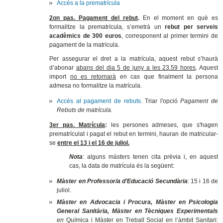
Accés a la prematrícula
2on pas. Pagament del rebut
.
En el moment en què es
formalitze la prematrícula,
s’emetrà un
rebut per serveis
acadèmics de
300 euros
, corresponent al primer termini de
pagament de la matrícula.
Per assegurar el dret a la matrícula, aquest rebut s’haurà
d’abonar
abans del dia 5 de juny a les 23.59 hores
. Aquest
import
no es retornarà
en cas que finalment la persona
admesa no formalitze la matrícula.
Accés al pagament de rebuts
. Triar l'opció
Pagament de
Rebuts de matrícula.
3er pas. Matrícula
:
les persones admeses, que s'hagen
prematrículat i pagat el rebut en termini, hauran de matricular-
se
entre el 13 i el 16 de juliol.
Nota
: alguns màsters tenen cita prèvia i, en aquest
cas, la data de matrícula és la següent:
Màster en Professor/a d’Educació Secundària
: 15 i 16 de
juliol.
Màster en Advocacia i Procura, Màster en Psicologia
General Sanitària, Màster en Tècniques Experimentals
en
Química i Màster en Treball Social en l’àmbit Sanitari: