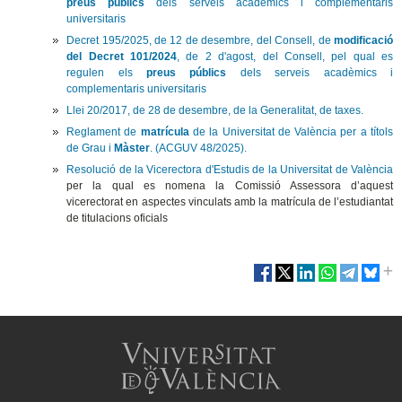
preus públics
dels serveis acadèmics i complementaris
universitaris
Decret 195/2025, de 12 de desembre, del Consell, de
modificació
del Decret 101/2024
, de 2 d'agost, del Consell, pel qual es
regulen els
preus públics
dels serveis acadèmics i
complementaris universitaris
Llei 20/2017, de 28 de desembre, de la Generalitat, de taxes.
Reglament de
matrícula
de la Universitat de València per a títols
de Grau i
Màster
. (ACGUV 48/2025).
Resolució de la Vicerectora d'Estudis de la Universitat de València
per la qual es nomena la Comissió Assessora d’aquest
vicerectorat en aspectes vinculats amb la matrícula de l’estudiantat
de titulacions oficials