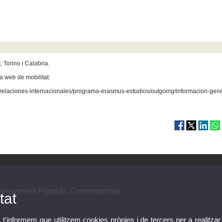
, Torino i Calabria.
 web de mobilitat:
s/relaciones-internacionales/programa-erasmus-estudios/outgoing/informacion-gene
 Pensament Filosòfic Contemporani
tat
, t'informem que utilitzem cookies pròpies i de tercers per a realitzar