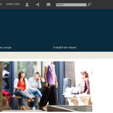
SH
DIRECTORI
USER
rs actual
Treball fi de màster