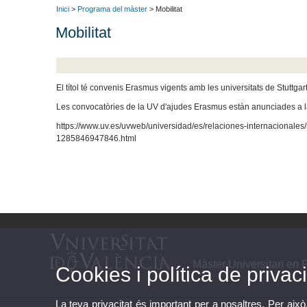
Inici
>
Programa del màster
> Mobilitat
Mobilitat
El títol té convenis Erasmus vigents amb les universitats de Stuttgart
Les convocatòries de la UV d'ajudes Erasmus estàn anunciades a la
https://www.uv.es/uvweb/universidad/es/relaciones-internacionale
1285846947846.html
Màster Universitari en
Cookies i política de privaci
La teva privacitat és important per a nosaltres. Per això