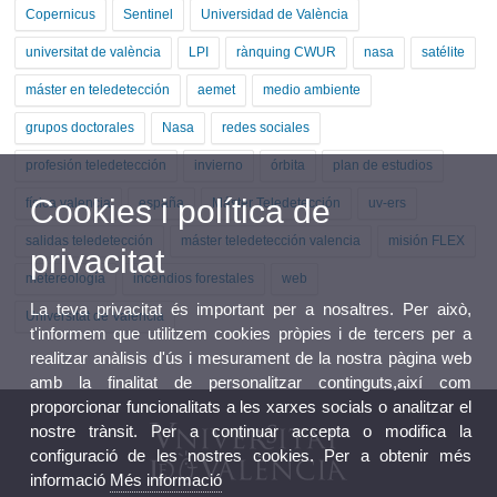
Copernicus
Sentinel
Universidad de València
universitat de valència
LPI
rànquing CWUR
nasa
satélite
máster en teledetección
aemet
medio ambiente
grupos doctorales
Nasa
redes sociales
profesión teledetección
invierno
órbita
plan de estudios
Cookies i política de
física valencia
españa
Máster Teledetección
uv-ers
salidas teledetección
máster teledetección valencia
misión FLEX
privacitat
metereología
incendios forestales
web
La teva privacitat és important per a nosaltres. Per això,
Universitat de València
t'informem que utilitzem cookies pròpies i de tercers per a
realitzar anàlisis d'ús i mesurament de la nostra pàgina web
amb la finalitat de personalitzar continguts,així com
proporcionar funcionalitats a les xarxes socials o analitzar el
nostre trànsit. Per a continuar accepta o modifica la
configuració de les nostres cookies. Per a obtenir més
informació
Més informació