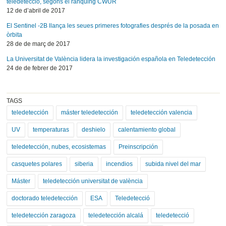
teledetecció, segons el rànquing CWUR
12 de d’abril de 2017
El Sentinel -2B llança les seues primeres fotografies després de la posada en
òrbita
28 de de març de 2017
La Universitat de València lidera la investigación española en Teledetección
24 de de febrer de 2017
TAGS
teledetección
máster teledetección
teledetección valencia
UV
temperaturas
deshielo
calentamiento global
teledetección, nubes, ecosistemas
Preinscripción
casquetes polares
siberia
incendios
subida nivel del mar
Máster
teledetección universitat de valència
doctorado teledetección
ESA
Teledetecció
teledetección zaragoza
teledetección alcalá
teledetecció