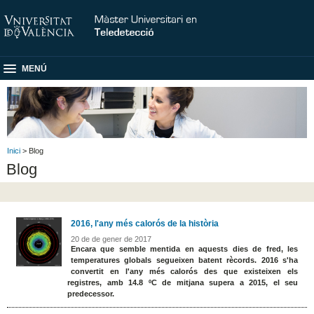
MENÚ
Inici
> Blog
Blog
2016, l'any més calorós de la història
20 de de gener de 2017
Encara que semble mentida en aquests dies de fred, les
temperatures globals segueixen batent rècords. 2016 s'ha
convertit en l'any més calorós des que existeixen els
registres, amb 14.8 ºC de mitjana supera a 2015, el seu
predecessor.