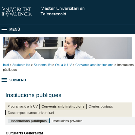
MENÚ
Inici
>
Students life
>
Students life
>
Oci a la UV
>
Convenis amb institucions
> Institucions
públiques
SUBMENU
Institucions públiques
Programació a la UV
Convenis amb institucions
Ofertes puntuals
Descomptes carnet universitari
Institucions públiques
Institucions privades
Culturarts Generalitat