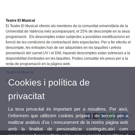
Teatre El Musical
El Teatre El Musical ofereix als membres de la comunitat universitària de
la
Universitat
de València més acompanyant, el 25% de descompte en la seua
programació. Els descomptes estan subjectes a possibles modificacions en
funció de les condicions de contractació dels espectacles. Per a fer efectiu el
descompte, les entrades han de ser adquirides en les taquilles i prèvia
presentació del carnet UV i el DNI. Aquests descomptes estan sotmesos a la
disponibilitat d'entrades en les taquilles. Podeu consultar els preus per a la
resta de programació en la pàgina web.
Teatre El Musical
Cookies i política de
Facebook
privacitat
La teva privacitat és important per a nosaltres. Per això,
t'informem que utilitzem cookies pròpies i de tercers per a
realitzar anàlisis d'ús i mesurament de la nostra pàgina web
amb la finalitat de personalitzar continguts,així com