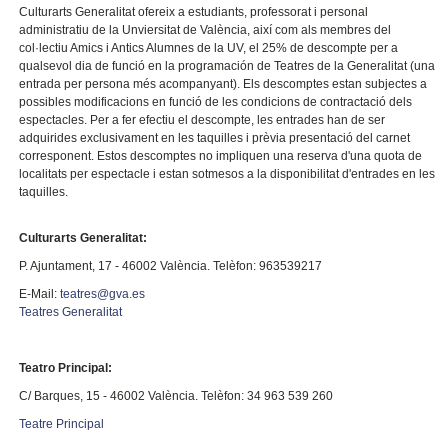
Culturarts Generalitat ofereix a estudiants, professorat i personal
administratiu de
la Unviersitat
de València, així com als membres del
col·lectiu Amics i Antics Alumnes de
la UV
, el 25% de descompte per a
qualsevol dia de funció en la programación de Teatres de
la Generalitat
(una
entrada per persona més acompanyant). Els descomptes estan subjectes a
possibles modificacions en funció de les condicions de contractació dels
espectacles. Per a fer efectiu el descompte, les entrades han de ser
adquirides exclusivament en les taquilles i prèvia presentació del carnet
corresponent. Estos descomptes no impliquen una reserva d'una quota de
localitats per espectacle i estan sotmesos a la disponibilitat d'entrades en les
taquilles.
Culturarts Generalitat:
P. Ajuntament, 17 - 46002 València. Telèfon: 963539217
E-Mail:
teatres@gva.es
Teatres Generalitat
Teatro Principal:
C/ Barques, 15 - 46002 València. Telèfon: 34 963 539 260
Teatre Principal