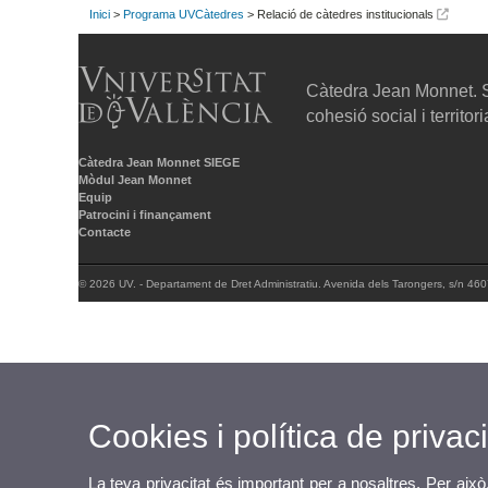
Inici
>
Programa UVCàtedres
> Relació de càtedres institucionals
Càtedra Jean Monnet. S
cohesió social i territori
Càtedra Jean Monnet SIEGE
Mòdul Jean Monnet
Equip
Patrocini i finançament
Contacte
© 2026 UV. - Departament de Dret Administratiu. Avenida dels Tarongers, s/n 460
Cookies i política de privaci
La teva privacitat és important per a nosaltres. Per això