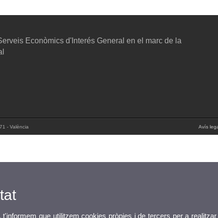
erveis Econòmics d'Interés General en el marc de la
al
71 - València
Avís leg
tat
, t'informem que utilitzem cookies pròpies i de tercers per a realitzar