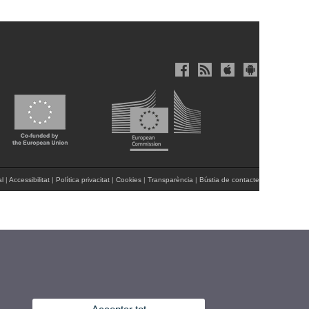
al
|
Accessibilitat
|
Política privacitat
|
Cookies
|
Transparència
|
Bústia de contacte