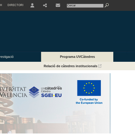
SH
DIRECTORI
USER
vestigació
Programa UVCàtedres
Relació de càtedres institucionals