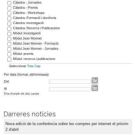
Càtedra - Jornades
Càtedra - Premis
Càtedra - Workshops
Càtedra: Formació i docència
Càtedra: investigació
Càtedra: Recerca i Publicacions
Mòdul: investigació
Mòdul Jean Monnet
Mòdul Jean Monnet - Formació
Mòdul Jean Monnet - Jornades
Mòdul: premis
Mòdul: recerca i publicacions
Seleccionar
Tots
Cap
Per data (format: dd/mm/aaaa)
Del
Al
S'ha d'omplir els dos camps
Darreres notícies
Nova edició de la conferència sobre les compres per internet el pròxim
2 d'abril