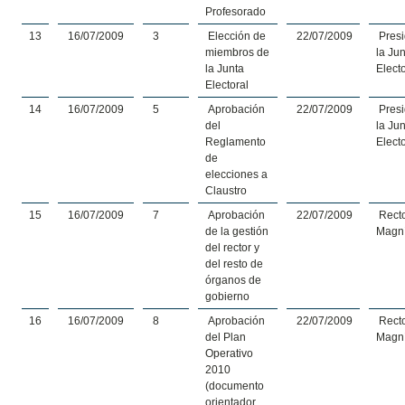
Profesorado
13
16/07/2009
3
Elección de
22/07/2009
Presi
miembros de
la Ju
la Junta
Elect
Electoral
14
16/07/2009
5
Aprobación
22/07/2009
Presi
del
la Ju
Reglamento
Elect
de
elecciones a
Claustro
15
16/07/2009
7
Aprobación
22/07/2009
Rect
de la gestión
Magní
del rector y
del resto de
órganos de
gobierno
16
16/07/2009
8
Aprobación
22/07/2009
Rect
del Plan
Magní
Operativo
2010
(documento
orientador