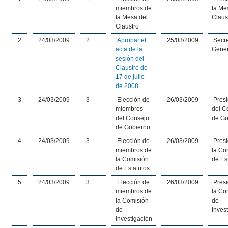
miembros de
la Me
la Mesa del
Claus
Claustro
2
24/03/2009
2
Aprobar el
25/03/2009
Secre
acta de la
Gener
sesión del
Claustro de
17 de julio
de 2008
3
24/03/2009
3
Elección de
26/03/2009
Presi
miembros
del C
del Consejo
de Go
de Gobierno
4
24/03/2009
3
Elección de
26/03/2009
Presi
miembros de
la Co
la Comisión
de Es
de Estatutos
5
24/03/2009
3
Elección de
26/03/2009
Presi
miembros de
la Co
la Comisión
de
de
Inves
Investigación