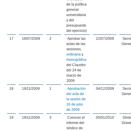
de la política
general
universitaria
y del
presupuesto
del ejercicio)
17
16/07/2009
2
Aprobar las
22/07/2009
Secre
actas de las
Gener
sesiones,
ordinaria
y
monográfica
del Claustro
del 24 de
marzo de
2009
18
19/11/2009
1
Aprobación
04/12/2009
Secre
del acta de
Gener
la sesión de
16 de julio
de 2009
19
19/11/2009
3
Conocer el
05/01/2010
Síndi
informe del
Grav
síndico de