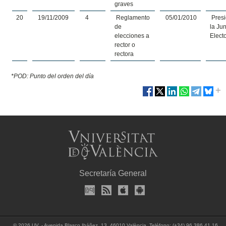
graves
20
19/11/2009
4
Reglamento
05/01/2010
Presi
de
la Ju
elecciones a
Elect
rector o
rectora
*POD: Punto del orden del día
Secretaría General
© 2026 UV. - Avenida Blasco Ibáñez, 13. 46010 València. Teléfono: (+34) 96 386 41 16