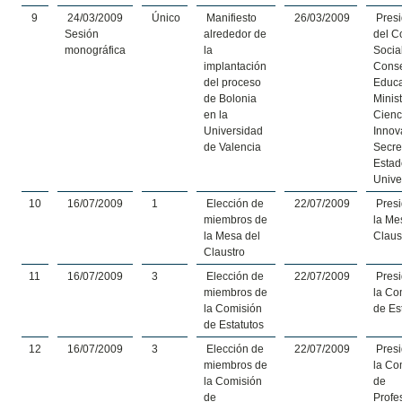
9
24/03/2009
Único
Manifiesto
26/03/2009
Presi
Sesión
alrededor de
del C
monográfica
la
Socia
implantación
Conse
del proceso
Educ
de Bolonia
Minis
en la
Cienc
Universidad
Innov
de Valencia
Secre
Estad
Unive
10
16/07/2009
1
Elección de
22/07/2009
Presi
miembros de
la Me
la Mesa del
Claus
Claustro
11
16/07/2009
3
Elección de
22/07/2009
Presi
miembros de
la Co
la Comisión
de Es
de Estatutos
12
16/07/2009
3
Elección de
22/07/2009
Presi
miembros de
la Co
la Comisión
de
de
Profe