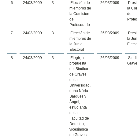
6
24/03/2009
3
Elección de
26/03/2009
Presi
miembros de
la Co
la Comisión
de
de
Profe
Profesorado
7
24/03/2009
3
Elección de
26/03/2009
Presi
miembros de
la Ju
la Junta
Elect
Electoral
8
24/03/2009
3
Elegir, a
26/03/2009
Síndi
propuesta
Grav
del Síndico
de Graves
de la
Universidad,
doña Núria
Bargues y
Àngel,
estudianta
de la
Facultad de
Derecho,
vicesíndica
de Graves