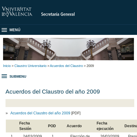
MENÚ
Inicio
>
Claustro Universitario
>
Acuerdos del Claustro
> 2009
SUBMENU
Acuerdos del Claustro del año 2009
Acuerdos del Claustro del año 2009
[PDF]
Fecha
Fecha
POD
Acuerdo
Destin
Sesión
ejecución
1
24/03/2009
1
Elección de
26/03/2009
Presi