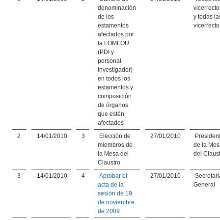
denominación
vicerrect
de los
y todas la
estamentos
vicerrect
afectados por
la LOMLOU
(PDI y
personal
investigador)
en todos los
estamentos y
composición
de órganos
que estén
afectados
2
14/01/2010
3
Elección de
27/01/2010
Presiden
miembros de
de la Me
la Mesa del
del Claus
Claustro
3
14/01/2010
4
Aprobar el
27/01/2010
Secretari
acta de la
General
sesión de 19
de noviembre
de 2009