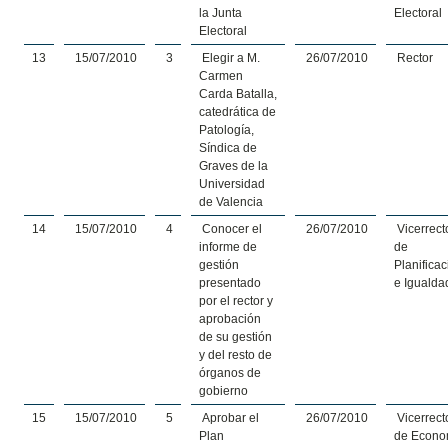
la Junta
Electoral
Electoral
13
15/07/2010
3
Elegir a M.
26/07/2010
Rector
Carmen
Carda Batalla,
catedrática de
Patología,
Síndica de
Graves de la
Universidad
de Valencia
14
15/07/2010
4
Conocer el
26/07/2010
Vicerrect
informe de
de
gestión
Planifica
presentado
e Igualda
por el rector y
aprobación
de su gestión
y del resto de
órganos de
gobierno
15
15/07/2010
5
Aprobar el
26/07/2010
Vicerrect
Plan
de Econo