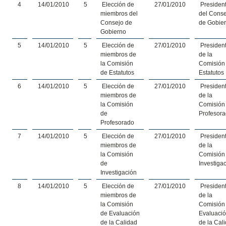
4
14/01/2010
5
Elección de
27/01/2010
Presiden
miembros del
del Cons
Consejo de
de Gobie
Gobierno
5
14/01/2010
5
Elección de
27/01/2010
Presiden
miembros de
de la
la Comisión
Comisión
de Estatutos
Estatutos
6
14/01/2010
5
Elección de
27/01/2010
Presiden
miembros de
de la
la Comisión
Comisión
de
Profesor
Profesorado
7
14/01/2010
5
Elección de
27/01/2010
Presiden
miembros de
de la
la Comisión
Comisión
de
Investiga
Investigación
8
14/01/2010
5
Elección de
27/01/2010
Presiden
miembros de
de la
la Comisión
Comisión
de Evaluación
Evaluaci
de la Calidad
de la Cal