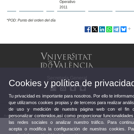
Operativo
2011
*POD: Punto del orden del día
Secretaría General
Cookies y política de privacida
Tu privacidad es importante para nosotros. Por ello te informam
que utilizamos cookies propias y de terceros para realizar anális
de uso y medición de nuestra página web con el fin 
© 2026 UV. - Avenida Blasco Ibáñez, 13. 46010 València. Teléfono: (+34) 96 386 41 16
personalizar contenidos,así como proporcionar funcionalidades
Aviso legal
|
Accesibilidad
|
Política privacidad
|
Cookies
|
Transparencia
|
Buzón de Contacto
las redes sociales o analizar nuestro tráfico. Para continu
acepta o modifica la configuración de nuestras cookies. Pa