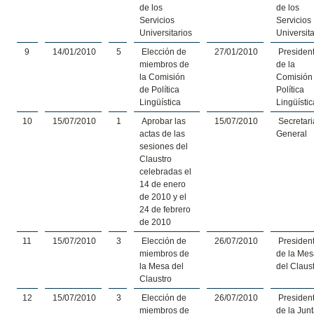
de los
de los
Servicios
Servicios
Universitarios
Universita
9
14/01/2010
5
Elección de
27/01/2010
Presiden
miembros de
de la
la Comisión
Comisión
de Política
Política
Lingüística
Lingüístic
10
15/07/2010
1
Aprobar las
15/07/2010
Secretari
actas de las
General
sesiones del
Claustro
celebradas el
14 de enero
de 2010 y el
24 de febrero
de 2010
11
15/07/2010
3
Elección de
26/07/2010
Presiden
miembros de
de la Me
la Mesa del
del Claus
Claustro
12
15/07/2010
3
Elección de
26/07/2010
Presiden
miembros de
de la Jun