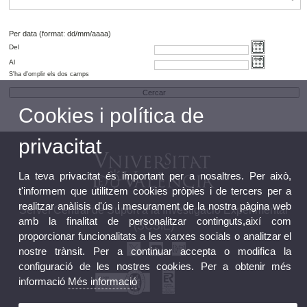
Per data (format: dd/mm/aaaa)
Del
Al
S'ha d'omplir els dos camps
Cookies i política de
privacitat
La teva privacitat és important per a nosaltres. Per això,
t'informem que utilitzem cookies pròpies i de tercers per a
realitzar anàlisis d'ús i mesurament de la nostra pàgina web
Servei Central de Suport a la Investigació Experimental
amb la finalitat de personalitzar continguts,així com
(SCSIE)
proporcionar funcionalitats a les xarxes socials o analitzar el
nostre trànsit. Per a continuar accepta o modifica la
configuració de les nostres cookies. Per a obtenir més
informació
Més informació