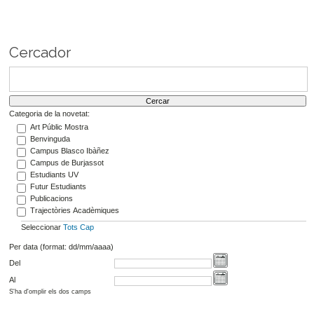
Cercador
Categoria de la novetat:
Art Públic Mostra
Benvinguda
Campus Blasco Ibàñez
Campus de Burjassot
Estudiants UV
Futur Estudiants
Publicacions
Trajectòries Acadèmiques
Seleccionar
Tots
Cap
Per data (format: dd/mm/aaaa)
Del
Al
S'ha d'omplir els dos camps