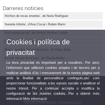
Darreres notícies
‘Archivo de rocas errantes’, de Nuria Rodríguez
‘Aureola Infinita’, d’Ana Císcar i Rubén Marín
‘Ese espejo ya sol’, de Fermín Jiménez Landa
Cookies i política de
‘Camisa anti-adultista’, de Lluc Mayol
‘Bajo la sombra de una Runcaria’, de Pedro Bella
privacitat
‘El lado oscuro de la luna’, de Claudia Müller
La teva privacitat és important per a nosaltres. Per això,
t'informem que utilitzem cookies pròpies i de tercers per a
realitzar anàlisis d'ús i mesurament de la nostra pàgina web
amb la finalitat de personalitzar continguts,així com
proporcionar funcionalitats a les xarxes socials o analitzar el
nostre trànsit. Per a continuar accepta o modifica la
configuració de les nostres cookies. Per a obtenir més
informació
Més informació
Servei d'Informació i Dinamització