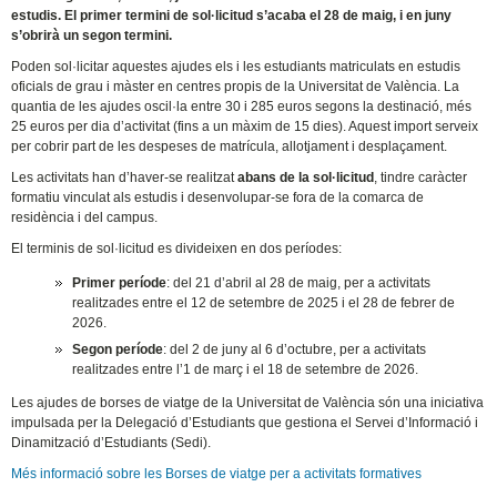
estudis. El primer termini de sol·licitud s’acaba el 28 de maig, i en juny
s’obrirà un segon termini.
Poden sol·licitar aquestes ajudes els i les estudiants matriculats en estudis
oficials de grau i màster en centres propis de la Universitat de València. La
quantia de les ajudes oscil·la entre 30 i 285 euros segons la destinació, més
25 euros per dia d’activitat (fins a un màxim de 15 dies). Aquest import serveix
per cobrir part de les despeses de matrícula, allotjament i desplaçament.
Les activitats han d’haver-se realitzat
abans de la sol·licitud
, tindre caràcter
formatiu vinculat als estudis i desenvolupar-se fora de la comarca de
residència i del campus.
El terminis de sol·licitud es divideixen en dos períodes:
Primer període
: del 21 d’abril al 28 de maig, per a activitats
realitzades entre el 12 de setembre de 2025 i el 28 de febrer de
2026.
Segon període
: del 2 de juny al 6 d’octubre, per a activitats
realitzades entre l’1 de març i el 18 de setembre de 2026.
Les ajudes de borses de viatge de la Universitat de València són una iniciativa
impulsada per la Delegació d’Estudiants que gestiona el Servei d’Informació i
Dinamització d’Estudiants (Sedi).
Més informació sobre les Borses de viatge per a activitats formatives