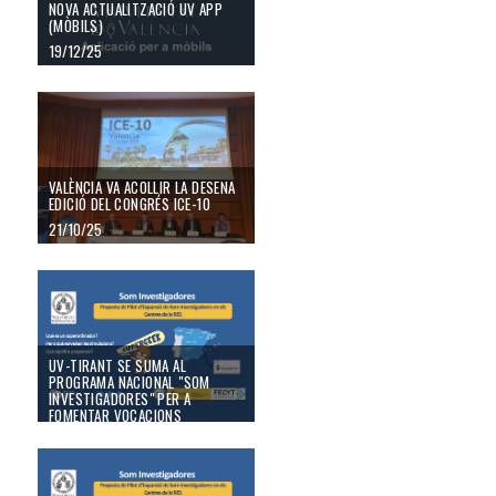
NOVA ACTUALITZACIÓ UV APP
(MÒBILS)
19/12/25
València va acollir la desena edició del congrés ICE-10
VALÈNCIA VA ACOLLIR LA DESENA
EDICIÓ DEL CONGRÉS ICE-10
21/10/25
UV-Tirant se suma al programa nacional "Som Investigadores" per a fomentar
UV-TIRANT SE SUMA AL
PROGRAMA NACIONAL "SOM
INVESTIGADORES" PER A
FOMENTAR VOCACIONS
CIENTÍFIQUES EN XIQUETES
El Node RES UV-Tirant se suma al programa educatiu "SOM INVESTIGADO
02/10/25