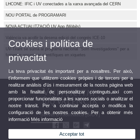
LHCONE: IFIC i UV conectades a la xarxa avançada del CERN
NOU PORTAL de PROGRAMARI
NOVA ACTUALITZACIÓ UV App (Mòbils)
València va acollir la desena edició del congrés ICE-10
Cookies i política de
UV-Tirant se suma al programa nacional "Som Investigadores" per a
privacitat
fomentar vocacions científiques en xiquetes
La teva privacitat és important per a nosaltres. Per això,
t'informem que utilitzem cookies pròpies i de tercers per a
realitzar anàlisis d'ús i mesurament de la nostra pàgina web
amb la finalitat de personalitzar continguts,així com
proporcionar funcionalitats a les xarxes socials o analitzar el
nostre trànsit. Per a continuar accepta o modifica la
configuració de les nostres cookies. Per a obtenir més
Servei d'informàtica [SIUV]
informació
Més informació
Acceptar tot