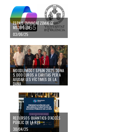
ESPAIS EMMAGATZEMATGE
MS365-UV
03/06/25
MoodleMoot Spain 2025 dona 5.000 euros a Càritas per a ajudar les víctim
MOODLEMOOT SPAIN 2025 DONA
5.000 EUROS A CÀRITAS PER A
AJUDAR LES VÍCTIMES DE LA
DANA
20/05/25
RECURSOS QUÀNTICS D'ACCÉS PÚBLIC DE LA RES
RECURSOS QUÀNTICS D'ACCÉS
PÚBLIC DE LA RES
30/04/25