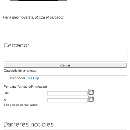
Per a més novetats, utilitza el cercador
Cercador
Categoria de la novetat:
Seleccionar
Tots
Cap
Per data (format: dd/mm/aaaa)
Del
Al
S'ha d'omplir els dos camps
Darreres notícies