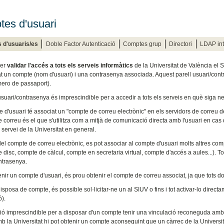
es d'usuari
 d'usuaris/es
Doble Factor Autenticació
Comptes grup
Directori
LDAP int
der
validar l'accés a tots els serveis informàtics
de la Universitat de València el 
at un compte (nom d'usuari) i una contrasenya associada. Aquest parell usuari/cont
ero de passaport).
usuari/contrasenya és imprescindible per a accedir a tots els serveis en què siga ne
e d'usuari té associat un "compte de correu electrònic" en els servidors de correu d
 correu és el que s'utilitza com a mitjà de comunicació directa amb l'usuari en cas 
 servei de la Universitat en general.
el compte de correu electrònic, es pot associar al compte d'usuari molts altres com
 disc, compte de càlcul, compte en secretaria virtual, compte d'accés a aules...). T
ntrasenya.
enir un compte d'usuari, és prou obtenir el compte de correu associat, ja que tots 
isposa de compte, és possible sol·licitar-ne un al SIUV o fins i tot activar-lo direct
ó).
ió imprescindible per a disposar d'un compte tenir una vinculació reconeguda amb l
b la Universitat hi pot obtenir un compte aconseguint que un càrrec de la Universitat