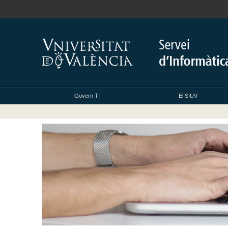
Govern TI
El SIUV