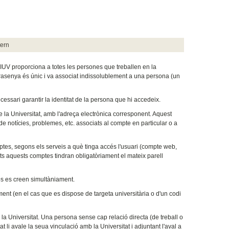
ern
SIUV proporciona a totes les persones que treballen en la
rasenya és únic i va associat indissolublement a una persona (un
cessari garantir la identitat de la persona que hi accedeix.
e la Universitat, amb l'adreça electrònica corresponent. Aquest
de notícies, problemes, etc. associats al compte en particular o a
ptes, segons els serveis a què tinga accés l'usuari (compte web,
ots aquests comptes tindran obligatòriament el mateix parell
dos es creen simultàniament.
ament (en el cas que es dispose de targeta universitària o d'un codi
a Universitat. Una persona sense cap relació directa (de treball o
 li avale la seua vinculació amb la Universitat i adjuntant l'aval a