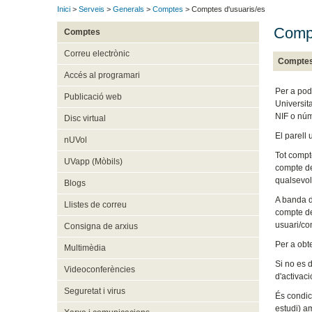
Inici
>
Serveis
>
Generals
>
Comptes
> Comptes d'usuaris/es
Compt
Comptes
Correu electrònic
Comptes
Accés al programari
Per a po
Publicació web
Universit
NIF o núm
Disc virtual
El parell 
nUVol
Tot compt
UVapp (Mòbils)
compte de
qualsevol
Blogs
A banda d
Llistes de correu
compte de
usuari/co
Consigna de arxius
Per a obt
Multimèdia
Si no es d
Videoconferències
d'activaci
Seguretat i virus
És condic
estudi) am