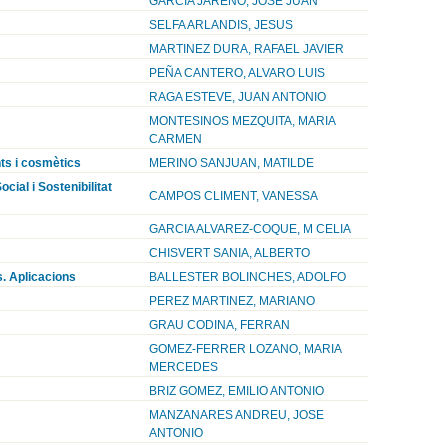
GARCIA JAREÑO, JOSE JUAN
SELFA ARLANDIS, JESUS
MARTINEZ DURA, RAFAEL JAVIER
PEÑA CANTERO, ALVARO LUIS
RAGA ESTEVE, JUAN ANTONIO
MONTESINOS MEZQUITA, MARIA
CARMEN
ts i cosmètics
MERINO SANJUAN, MATILDE
ial i Sostenibilitat
CAMPOS CLIMENT, VANESSA
GARCIA ALVAREZ-COQUE, M CELIA
CHISVERT SANIA, ALBERTO
s. Aplicacions
BALLESTER BOLINCHES, ADOLFO
PEREZ MARTINEZ, MARIANO
GRAU CODINA, FERRAN
GOMEZ-FERRER LOZANO, MARIA
MERCEDES
BRIZ GOMEZ, EMILIO ANTONIO
MANZANARES ANDREU, JOSE
ANTONIO