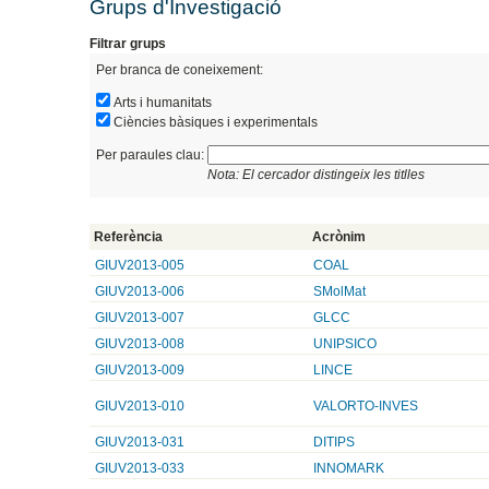
Grups d'Investigació
Filtrar grups
Per branca de coneixement:
Arts i humanitats
Ciències bàsiques i experimentals
Per paraules clau:
Nota: El cercador distingeix les titlles
Referència
Acrònim
GIUV2013-005
COAL
GIUV2013-006
SMolMat
GIUV2013-007
GLCC
GIUV2013-008
UNIPSICO
GIUV2013-009
LINCE
GIUV2013-010
VALORTO-INVES
GIUV2013-031
DITIPS
GIUV2013-033
INNOMARK