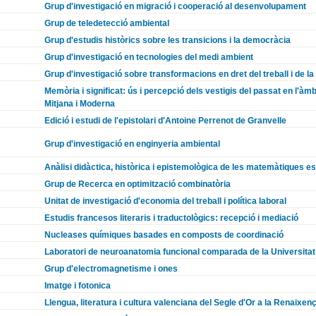
Grup d'investigació en migració i cooperació al desenvolupament
Grup de teledetecció ambiental
Grup d'estudis històrics sobre les transicions i la democràcia
Grup d'investigació en tecnologies del medi ambient
Grup d'investigació sobre transformacions en dret del treball i de la
Memòria i significat: ús i percepció dels vestigis del passat en l'àmb
Mitjana i Moderna
Edició i estudi de l'epistolari d'Antoine Perrenot de Granvelle
Grup d'investigació en enginyeria ambiental
Anàlisi didàctica, històrica i epistemològica de les matemàtiques e
Grup de Recerca en optimització combinatòria
Unitat de investigació d'economia del treball i política laboral
Estudis francesos literaris i traductològics: recepció i mediació
Nucleases químiques basades en composts de coordinació
Laboratori de neuroanatomia funcional comparada de la Universitat
Grup d'electromagnetisme i ones
Imatge i fotonica
Llengua, literatura i cultura valenciana del Segle d'Or a la Renaixen