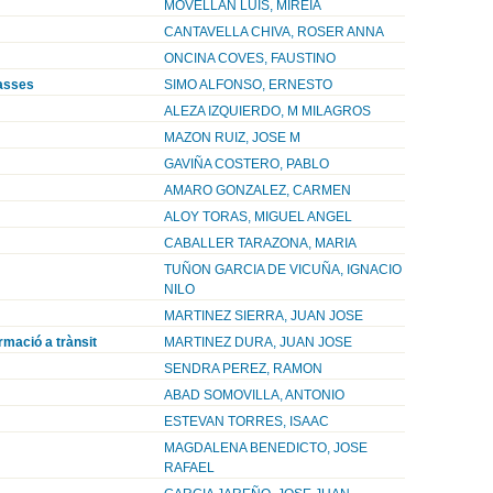
MOVELLAN LUIS, MIREIA
CANTAVELLA CHIVA, ROSER ANNA
ONCINA COVES, FAUSTINO
masses
SIMO ALFONSO, ERNESTO
ALEZA IZQUIERDO, M MILAGROS
MAZON RUIZ, JOSE M
GAVIÑA COSTERO, PABLO
AMARO GONZALEZ, CARMEN
ALOY TORAS, MIGUEL ANGEL
CABALLER TARAZONA, MARIA
TUÑON GARCIA DE VICUÑA, IGNACIO
NILO
MARTINEZ SIERRA, JUAN JOSE
ormació a trànsit
MARTINEZ DURA, JUAN JOSE
SENDRA PEREZ, RAMON
ABAD SOMOVILLA, ANTONIO
ESTEVAN TORRES, ISAAC
MAGDALENA BENEDICTO, JOSE
RAFAEL