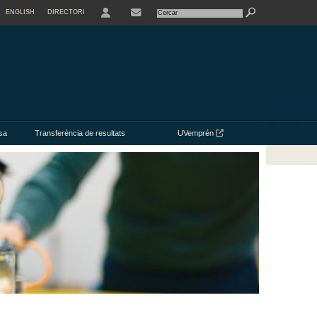
ENGLISH
DIRECTORI
USER
CONTACTE
sa
Transferència de resultats
UVemprén