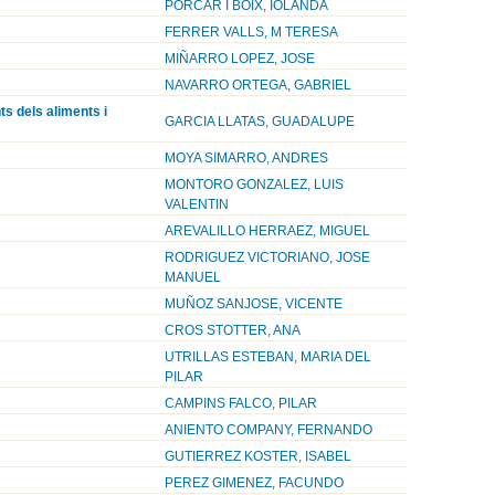
PORCAR I BOIX, IOLANDA
FERRER VALLS, M TERESA
MIÑARRO LOPEZ, JOSE
NAVARRO ORTEGA, GABRIEL
ts dels aliments i
GARCIA LLATAS, GUADALUPE
MOYA SIMARRO, ANDRES
MONTORO GONZALEZ, LUIS
VALENTIN
AREVALILLO HERRAEZ, MIGUEL
RODRIGUEZ VICTORIANO, JOSE
MANUEL
MUÑOZ SANJOSE, VICENTE
CROS STOTTER, ANA
UTRILLAS ESTEBAN, MARIA DEL
PILAR
CAMPINS FALCO, PILAR
ANIENTO COMPANY, FERNANDO
GUTIERREZ KOSTER, ISABEL
PEREZ GIMENEZ, FACUNDO