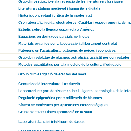
Grup d'investigació en la recepció de les literatures clàssiques
Literatura catalana medieval i humanitats digitals
Història conceptual i crítica de la modernitat
Cromatografia liquida, electroforesi Capil·lar i espectrometria de 
Estudis sobre la llengua espanyola a Amèrica
Equacions en derivades parcials no lineals
Materials orgànics per a la detecció i alliberament controlat
Patogens en l'acuicultura: patogens de peixos i zoonòticos
Grup de modelatge de plasmes astrofísics assistit per computador
Mètodes quantitatius per a la medició de la cultura i l'educació
Group d'investigació de efectes del medi
Comunicació intercultural i traducció
Laboratori integrat de sistemes intel · ligents i tecnologies de la inf
Regulació epigenètica per modificació de histones
Síntesi de molècules per aplicacions biotecnológiques
Grup en activitat física i promoció de la salut
Laboratori d'anàlisi intel·ligent de dades