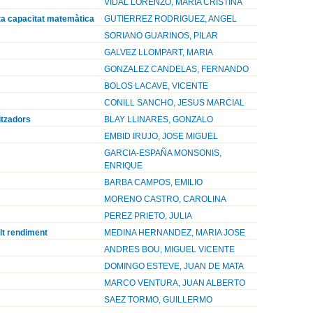
VIDAL LORENZO, MARIA CRISTINA
lta capacitat matemàtica
GUTIERREZ RODRIGUEZ, ANGEL
SORIANO GUARINOS, PILAR
GALVEZ LLOMPART, MARIA
GONZALEZ CANDELAS, FERNANDO
BOLOS LACAVE, VICENTE
CONILL SANCHO, JESUS MARCIAL
itzadors
BLAY LLINARES, GONZALO
EMBID IRUJO, JOSE MIGUEL
GARCIA-ESPAÑA MONSONIS,
ENRIQUE
BARBA CAMPOS, EMILIO
MORENO CASTRO, CAROLINA
PEREZ PRIETO, JULIA
alt rendiment
MEDINA HERNANDEZ, MARIA JOSE
ANDRES BOU, MIGUEL VICENTE
DOMINGO ESTEVE, JUAN DE MATA
MARCO VENTURA, JUAN ALBERTO
SAEZ TORMO, GUILLERMO