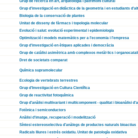
Grup de recerca en art, arqueologia i patrimoni cultural
Grup d'investigació en didàctica de la geometria i en estudiants d'a
Biologia de la conservació de plantes
Unitat de disseny de fàrmacs i topologia molecular
Evolució i salut: evolució experimental i epidemiologia
Optimització i models matemàtics per a l'economia i l'empresa
Grup d'investigació en ètiques aplicades i democràcia
Grup de catàlisi asimètrica amb complexos metàl·lics i organocatal
Dret de societats comparat
Química supramolecular
Ecologia de vertebrats terrestres
Grup d'Investigació en Cultura Científica
Grup de reactivitat fotoquímica
Grup d'anàlisi multivariant i multicomponent - qualitat i bioanàlisi d'
Fotònica i semiconductors
Anàlisi d'imatge, recuperació i modelització
Síntesi estereoselectiva d'anàlegs de productes naturals bioactius
Radicals lliures i estrés oxidatiu. Unitat de patologìa oxidativa