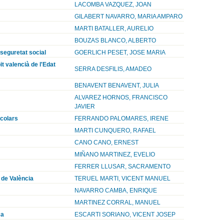
LACOMBA VAZQUEZ, JOAN
GILABERT NAVARRO, MARIA AMPARO
MARTI BATALLER, AURELIO
BOUZAS BLANCO, ALBERTO
 seguretat social
GOERLICH PESET, JOSE MARIA
it valencià de l'Edat
SERRA DESFILIS, AMADEO
BENAVENT BENAVENT, JULIA
ALVAREZ HORNOS, FRANCISCO
JAVIER
scolars
FERRANDO PALOMARES, IRENE
MARTI CUNQUERO, RAFAEL
CANO CANO, ERNEST
MIÑANO MARTINEZ, EVELIO
FERRER LLUSAR, SACRAMENTO
 de València
TERUEL MARTI, VICENT MANUEL
NAVARRO CAMBA, ENRIQUE
MARTINEZ CORRAL, MANUEL
ça
ESCARTI SORIANO, VICENT JOSEP