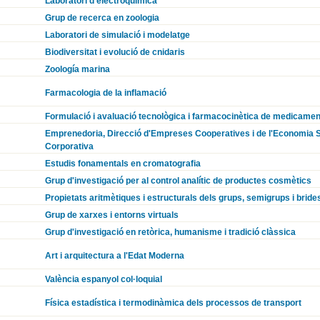
Laboratori d'electroquímica
Grup de recerca en zoologia
Laboratori de simulació i modelatge
Biodiversitat i evolució de cnidaris
Zoología marina
Farmacologia de la inflamació
Formulació i avaluació tecnològica i farmacocinètica de medicamen
Emprenedoria, Direcció d'Empreses Cooperatives i de l'Economia Soc
Corporativa
Estudis fonamentals en cromatografia
Grup d'investigació per al control analític de productes cosmètics
Propietats aritmètiques i estructurals dels grups, semigrups i bride
Grup de xarxes i entorns virtuals
Grup d'investigació en retòrica, humanisme i tradició clàssica
Art i arquitectura a l'Edat Moderna
València espanyol col·loquial
Física estadística i termodinàmica dels processos de transport