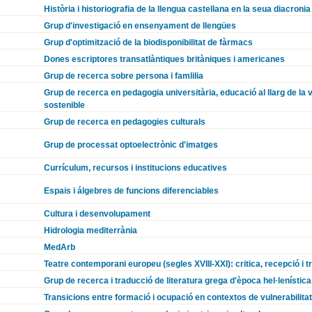
Història i historiografia de la llengua castellana en la seua diacronia
Grup d'investigació en ensenyament de llengües
Grup d'optimització de la biodisponibilitat de fàrmacs
Dones escriptores transatlàntiques britàniques i americanes
Grup de recerca sobre persona i famlilia
Grup de recerca en pedagogia universitària, educació al llarg de la
sostenible
Grup de recerca en pedagogies culturals
Grup de processat optoelectrònic d'imatges
Currículum, recursos i institucions educatives
Espais i álgebres de funcions diferenciables
Cultura i desenvolupament
Hidrologia mediterrània
MedArb
Teatre contemporani europeu (segles XVIII-XXI): critica, recepció i t
Grup de recerca i traducció de literatura grega d'època hel·lenística 
Transicions entre formació i ocupació en contextos de vulnerabilitat