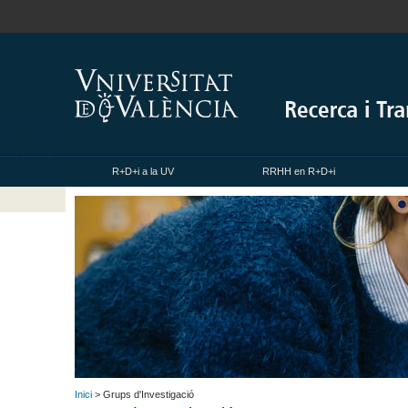
R+D+i a la UV
RRHH en R+D+i
Inici
> Grups d'Investigació