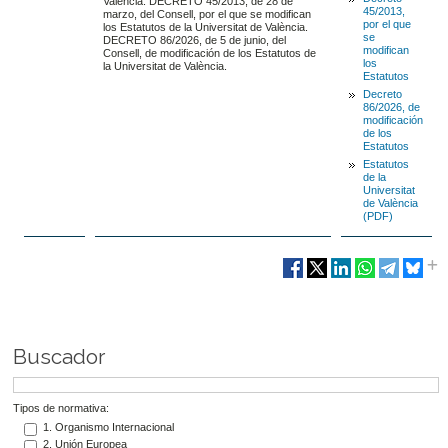
València. DECRETO 45/2013, de 28 de
45/2013,
marzo, del Consell, por el que se modifican
por el que
los Estatutos de la Universitat de València.
se
DECRETO 86/2026, de 5 de junio, del
modifican
Consell, de modificación de los Estatutos de
los
la Universitat de València.
Estatutos
Decreto
86/2026, de
modificación
de los
Estatutos
Estatutos
de la
Universitat
de València
(PDF)
Buscador
Tipos de normativa:
1. Organismo Internacional
2. Unión Europea