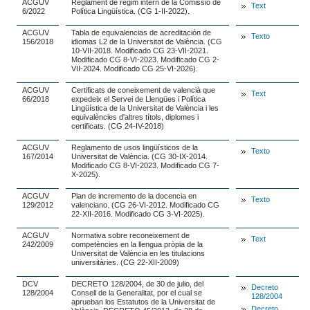
ACGUV
Reglament de règim intern de la Comissió de
Text
6/2022
Política Lingüística. (CG 1-II-2022).
ACGUV
Tabla de equivalencias de acreditación de
Texto
156/2018
idiomas L2 de la Universitat de València. (CG
10-VII-2018. Modificado CG 23-VII-2021.
Modificado CG 8-VI-2023. Modificado CG 2-
VII-2024. Modificado CG 25-VI-2026).
ACGUV
Certificats de coneixement de valencià que
Text
66/2018
expedeix el Servei de Llengües i Política
Lingüística de la Universitat de València i les
equivalències d'altres títols, diplomes i
certificats. (CG 24-IV-2018)
ACGUV
Reglamento de usos lingüísticos de la
Texto
167/2014
Universitat de València. (CG 30-IX-2014.
Modificado CG 8-VI-2023. Modificado CG 7-
X-2025).
ACGUV
Plan de incremento de la docencia en
Texto
129/2012
valenciano. (CG 26-VI-2012. Modificado CG
22-XII-2016. Modificado CG 3-VI-2025).
ACGUV
Normativa sobre reconeixement de
Text
242/2009
competències en la llengua pròpia de la
Universitat de València en les titulacions
universitàries. (CG 22-XII-2009)
DCV
DECRETO 128/2004, de 30 de julio, del
Decreto
128/2004
Consell de la Generalitat, por el cual se
128/2004
aprueban los Estatutos de la Universitat de
Decreto