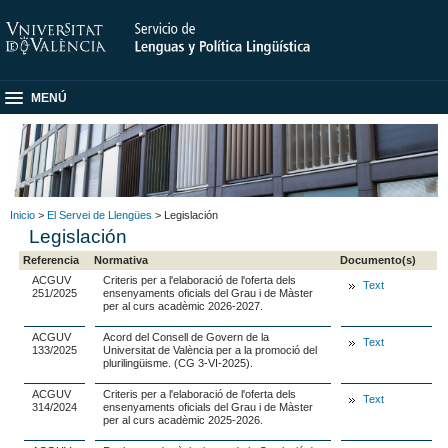
MENÚ
Inicio
>
El Servei de Llengües
> Legislación
Legislación
Referencia
Normativa
Documento(s)
ACGUV
Criteris per a l'elaboració de l'oferta dels
Text
251/2025
ensenyaments oficials del Grau i de Màster
per al curs acadèmic 2026-2027.
ACGUV
Acord del Consell de Govern de la
Text
133/2025
Universitat de València per a la promoció del
plurilingüisme. (CG 3-VI-2025).
ACGUV
Criteris per a l'elaboració de l'oferta dels
Text
314/2024
ensenyaments oficials del Grau i de Màster
per al curs acadèmic 2025-2026.