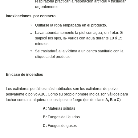
respiratoria practicar la respiración artificial y trasladar
urgentemente.
I
ntoxicaciones por contacto
Quitarse la ropa empapada en el producto.
Lavar abundantemente la piel con agua, sin frotar. Si
salpicó los ojos, la- varlos con agua durante 10 ó 15
minutos.
Se trasladará a la víctima a un centro sanitario con la
etiqueta del producto.
En caso de incendios
Los extintores portátiles más habituales son los extintores de polvo
polivalente o polvo ABC. Como su propio nombre indica son válidos para
luchar contra cualquiera de los tipos de fuego (los de clase
A, B o C
).
A:
Materias sólidas
B:
Fuegos de líquidos
C:
Fuegos de gases