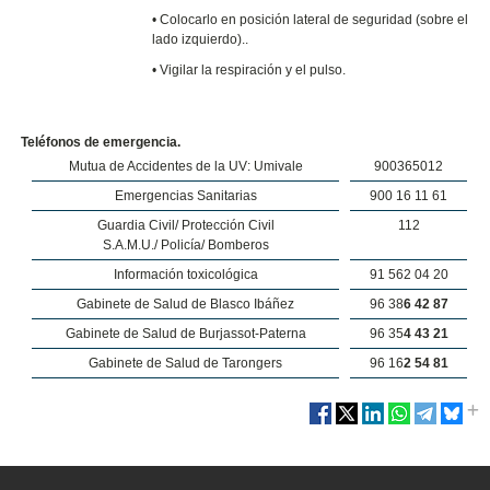
•
Colocarlo en posición lateral de seguridad (sobre el
lado izquierdo)..
• Vigilar la respiración y el pulso.
Teléfonos de emergencia.
Mutua de Accidentes de la UV: Umivale
900365012
Emergencias Sanitarias
900 16 11 61
Guardia Civil/ Protección Civil
112
S.A.M.U./ Policía/ Bomberos
Información toxicológica
91 562 04 20
Gabinete de Salud de Blasco Ibáñez
96 38
6 42 87
Gabinete de Salud de Burjassot-Paterna
96 35
4 43 21
Gabinete de Salud de Tarongers
96 16
2 54 81