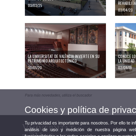
REHABILITA
03/03/25
03/04/23
La Universitat de València invierte en su patrimonio arquitectónico
Conoce los 
LA UNIVERSITAT DE VALÈNCIA INVIERTE EN SU
CONOCE LO
PATRIMONIO ARQUITECTÓNICO
LA UNIDAD
30/01/20
02/09/19
Para más novedades, utiliza el buscador
Cookies y política de priva
Tu privacidad es importante para nosotros. Por ello te i
análisis de uso y medición de nuestra página web