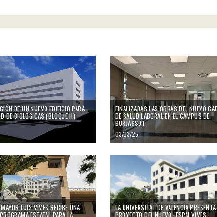
as
 de un nuevo edificio para la Faculdad de Biológicas (bloque H)
Finalizadas las obras del nuevo gabinet
IÓN DE UN NUEVO EDIFICIO PARA
FINALIZADAS LAS OBRAS DEL NUEVO GA
AD DE BIOLÓGICAS (BLOQUE H)
DE SALUD LABORAL EN EL CAMPUS DE
BURJASSOT
03/03/25
ayor Luis Vives recibe una ayuda del programa estatal para la rehabilitación de edi
 MAYOR LUIS VIVES RECIBE UNA
LA UNIVERSITAT DE VALÈNCIA PRESENTA
 PROGRAMA ESTATAL PARA LA
PROYECTO DEL NUEVO "ESPAI VIVES"