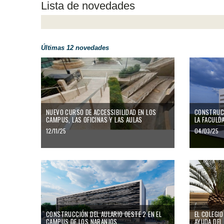
Lista de novedades
Últimas 12 novedades
Nuevo curso de accessibilidad en los campus, las oficinas y las aul
Construcción
NUEVO CURSO DE ACCESSIBILIDAD EN LOS
CONSTRUCC
CAMPUS, LAS OFICINAS Y LAS AULAS
LA FACULD
12/11/25
04/03/25
Construcción del Aulario Oeste 2 en el campus de los Naranjos
El Colegio M
CONSTRUCCIÓN DEL AULARIO OESTE 2 EN EL
EL COLEGIO
CAMPUS DE LOS NARANJOS
AYUDA DEL