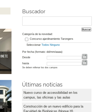
Buscador
e de salud laboral en el campus de Burjassot
Categoría de la novedad:
Concurso ajardinamiento Tarongers
Seleccionar
Todos
Ninguno
Por fecha (formato: dd/mm/aaaa)
BINETE
Desde
hasta
Se deben rellenar los dos campos
ficios públicos
Últimas noticias
Nuevo curso de accessibilidad en los
campus, las oficinas y las aulas
Construcción de un nuevo edificio para la
 EL
Faculdad de Biológicas (bloque H)