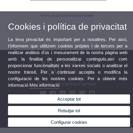
Tweets by Càtedra Empresa Familiar
Cookies i política de privacitat
La teva privacitat és important per a nosaltres. Per això,
t'informem que utilitzem cookies pròpies i de tercers per a
realitzar anàlisis d'ús i mesurament de la nostra pàgina web
amb la finalitat de personalitzar continguts,així com
proporcionar funcionalitats a les xarxes socials o analitzar el
nostre trànsit. Per a continuar accepta o modifica la
configuració de les nostres cookies. Per a obtenir més
Càtedra d'Empresa Familiar
informació
Més informació
Acceptar tot
Rebutjar tot
© 2026 UV. - Departament de Direcció d'empreses - "Juan José Renau Piqueras" Facultat
d'Economia. Av. dels Tarongers, s/n 46022 València
Configurar cookies
Avís legal
|
Accessibilitat
|
Política privacitat
|
Cookies
|
Transparència
|
Bústia de contacte