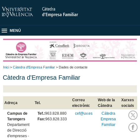
MENÚ
Inici
>
Càtedra d'Empresa Familiar
> Dades de contacte
Càtedra d'Empresa Familiar
Correu
Web de la
Xarxes
Adreça
Tel.
electrònic
Càtedra
socials
Campus de
Tef.:
963.828.880
cef@uv.es
Càtedra
Tarongers
Fax:
963.828.333
Empresa
Departament
Familiar
de Direcció
d'empreses -