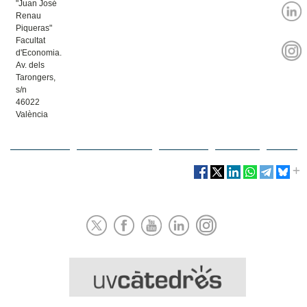
"Juan José
Renau
Piqueras"
Facultat
d'Economia.
Av. dels
Tarongers,
s/n
46022
València