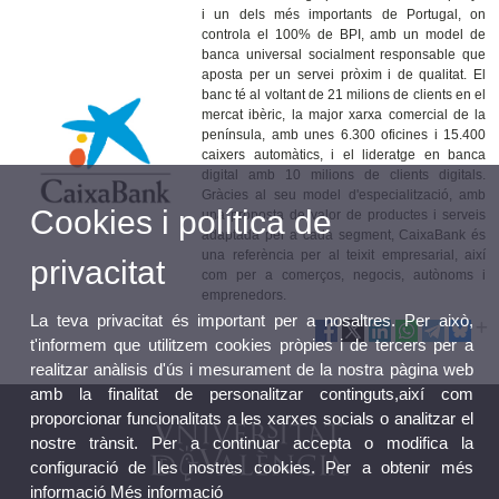
i un dels més importants de Portugal, on
controla el 100% de BPI, amb un model de
banca universal socialment responsable que
aposta per un servei pròxim i de qualitat. El
banc té al voltant de 21 milions de clients en el
mercat ibèric, la major xarxa comercial de la
península, amb unes 6.300 oficines i 15.400
caixers automàtics, i el lideratge en banca
digital amb 10 milions de clients digitals.
Gràcies al seu model d'especialització, amb
Cookies i política de
una proposta de valor de productes i serveis
adaptada per a cada segment, CaixaBank és
una referència per al teixit empresarial, així
privacitat
com per a comerços, negocis, autònoms i
emprenedors.
La teva privacitat és important per a nosaltres. Per això,
t'informem que utilitzem cookies pròpies i de tercers per a
realitzar anàlisis d'ús i mesurament de la nostra pàgina web
amb la finalitat de personalitzar continguts,així com
proporcionar funcionalitats a les xarxes socials o analitzar el
nostre trànsit. Per a continuar accepta o modifica la
configuració de les nostres cookies. Per a obtenir més
informació
Més informació