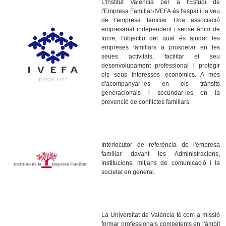
L'Institut Valencià per a l'Estudi de
l'Empresa Familiar-IVEFA és l'espai i la veu
de l'empresa familiar. Una associació
empresarial independent i sense ànim de
lucre, l'objectiu del qual és ajudar les
empreses familiars a prosperar en les
seues activitats, facilitar el seu
desenvolupament professional i protegir
els seus interessos econòmics. A més
d'acompanyar-les en els trànsits
generacionals i secundar-les en la
prevenció de conflictes familiars.
Interlocutor de referència de l'empresa
familiar davant les Administracions,
institucions, mitjans de comunicació i la
societat en general.
La Universitat de València té com a missió
formar professionals competents en l'àmbit