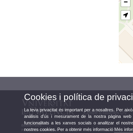
−
Cookies i política de privaci
La teva privacitat és important per a nosaltres. Per això
Centre d'Idiomes UV
anàlisis d'ús i mesurament de la nostra pàgina web a
funcionalitats a les xarxes socials o analitzar el nostr
Bústia FGUV
nostres cookies. Per a obtenir més informació
Més info
Perfil Contractant FGUV