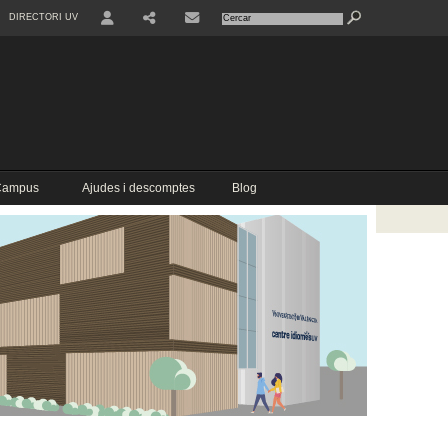
DIRECTORI UV
USER
COMPARTIR
CONTACTE
 Campus
Ajudes i descomptes
Blog