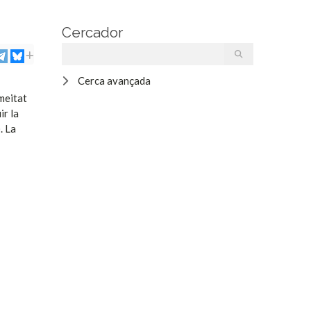
Cercador
Cerca avançada
 meitat
ir la
. La