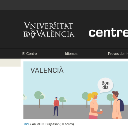
El Centre
Idiomes
Proves de ni
Inici
> Anual C1 Burjassot (90 hores)