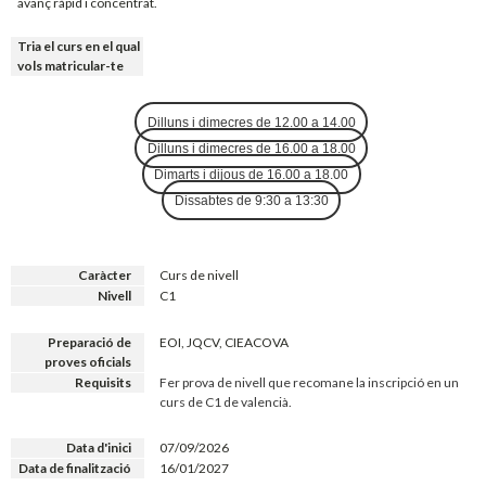
avanç ràpid i concentrat.
Tria el curs en el qual
vols matricular-te
Dilluns i dimecres de 12.00 a 14.00
Dilluns i dimecres de 16.00 a 18.00
Dimarts i dijous de 16.00 a 18.00
Dissabtes de 9:30 a 13:30
Caràcter
Curs de nivell
Nivell
C1
Preparació de
EOI, JQCV, CIEACOVA
proves oficials
Requisits
Fer prova de nivell que recomane la inscripció en un
curs de C1 de valencià.
Data d'inici
07/09/2026
Data de finalització
16/01/2027