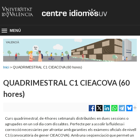
MENÚ
Inici
> QUADRIMESTRAL C1 CIEACOVA (60 hores)
QUADRIMESTRAL C1 CIEACOVA (60
hores)
Curs quadrimestral, de 4 hores setmanals distribuïdes en dues sessions o
agrupades en un sol dia com dissabtes. Perfecte per a assolir la fluïdesa i
correcció necessàries per afrontar amb garanties els exàmens oficials de nivell
C1 (convocatòria de gener CIEACOVA). Amb una seqüenciació que permet un