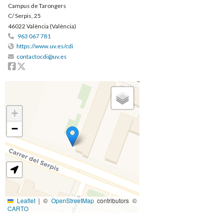
Campus de Tarongers
C/ Serpis, 25
46022 València (València)
963 067 781
https://www.uv.es/cdi
contactocdi@uv.es
Facebook
Twitter
+
−
Leaflet
|
©
OpenStreetMap
contributors ©
CARTO