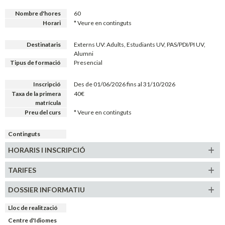
Nombre d'hores
60
Horari
* Veure en continguts
Destinataris
Externs UV: Adults, Estudiants UV, PAS/PDI/PI UV,
Alumni
Tipus de formació
Presencial
Inscripció
Des de 01/06/2026 fins al 31/10/2026
Taxa de la primera
40€
matrícula
Preu del curs
* Veure en continguts
Continguts
HORARIS
I INSCRIPCIÓ
TARIFES
DOSSIER INFORMATIU
Lloc de realització
Centre d'Idiomes