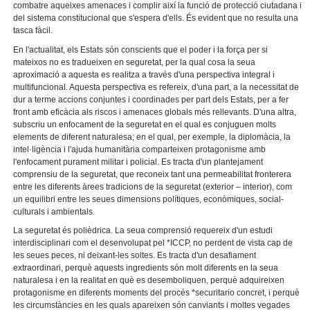
combatre aqueixes amenaces i complir així la funció de protecció ciutadana i
del sistema constitucional que s'espera d'ells. És evident que no resulta una
tasca fàcil.
En l'actualitat, els Estats són conscients que el poder i la força per si
mateixos no es tradueixen en seguretat, per la qual cosa la seua
aproximació a aquesta es realitza a través d'una perspectiva integral i
multifuncional. Aquesta perspectiva es refereix, d'una part, a la necessitat de
dur a terme accions conjuntes i coordinades per part dels Estats, per a fer
front amb eficàcia als riscos i amenaces globals més rellevants. D'una altra,
subscriu un enfocament de la seguretat en el qual es conjuguen molts
elements de diferent naturalesa; en el qual, per exemple, la diplomàcia, la
intel·ligència i l'ajuda humanitària comparteixen protagonisme amb
l'enfocament purament militar i policial. Es tracta d'un plantejament
comprensiu de la seguretat, que reconeix tant una permeabilitat fronterera
entre les diferents àrees tradicions de la seguretat (exterior – interior), com
un equilibri entre les seues dimensions polítiques, econòmiques, social-
culturals i ambientals.
La seguretat és polièdrica. La seua comprensió requereix d'un estudi
interdisciplinari com el desenvolupat pel *ICCP, no perdent de vista cap de
les seues peces, ni deixant-les soltes. Es tracta d'un desafiament
extraordinari, perquè aquests ingredients són molt diferents en la seua
naturalesa i en la realitat en què es desemboliquen, perquè adquireixen
protagonisme en diferents moments del procés *securitario concret, i perquè
les circumstàncies en les quals apareixen són canviants i moltes vegades