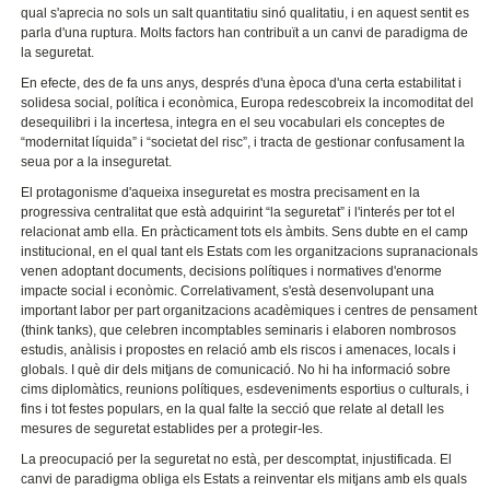
qual s'aprecia no sols un salt quantitatiu sinó qualitatiu, i en aquest sentit es
parla d'una ruptura. Molts factors han contribuït a un canvi de paradigma de
la seguretat.
En efecte, des de fa uns anys, després d'una època d'una certa estabilitat i
solidesa social, política i econòmica, Europa redescobreix la incomoditat del
desequilibri i la incertesa, integra en el seu vocabulari els conceptes de
“modernitat líquida” i “societat del risc”, i tracta de gestionar confusament la
seua por a la inseguretat.
El protagonisme d'aqueixa inseguretat es mostra precisament en la
progressiva centralitat que està adquirint “la seguretat” i l'interés per tot el
relacionat amb ella. En pràcticament tots els àmbits. Sens dubte en el camp
institucional, en el qual tant els Estats com les organitzacions supranacionals
venen adoptant documents, decisions polítiques i normatives d'enorme
impacte social i econòmic. Correlativament, s'està desenvolupant una
important labor per part organitzacions acadèmiques i centres de pensament
(think tanks), que celebren incomptables seminaris i elaboren nombrosos
estudis, anàlisis i propostes en relació amb els riscos i amenaces, locals i
globals. I què dir dels mitjans de comunicació. No hi ha informació sobre
cims diplomàtics, reunions polítiques, esdeveniments esportius o culturals, i
fins i tot festes populars, en la qual falte la secció que relate al detall les
mesures de seguretat establides per a protegir-les.
La preocupació per la seguretat no està, per descomptat, injustificada. El
canvi de paradigma obliga els Estats a reinventar els mitjans amb els quals