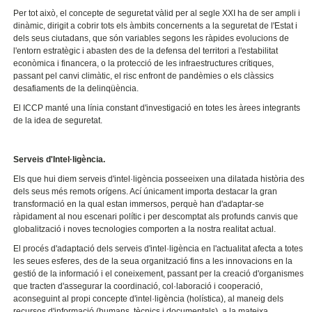
Per tot això, el concepte de seguretat vàlid per al segle XXI ha de ser ampli i
dinàmic, dirigit a cobrir tots els àmbits concernents a la seguretat de l'Estat i
dels seus ciutadans, que són variables segons les ràpides evolucions de
l'entorn estratègic i abasten des de la defensa del territori a l'estabilitat
econòmica i financera, o la protecció de les infraestructures crítiques,
passant pel canvi climàtic, el risc enfront de pandèmies o els clàssics
desafiaments de la delinqüència.
El ICCP manté una línia constant d'investigació en totes les àrees integrants
de la idea de seguretat.
Serveis d'Intel·ligència.
Els que hui diem serveis d'intel·ligència posseeixen una dilatada història des
dels seus més remots orígens. Ací únicament importa destacar la gran
transformació en la qual estan immersos, perquè han d'adaptar-se
ràpidament al nou escenari polític i per descomptat als profunds canvis que
globalització i noves tecnologies comporten a la nostra realitat actual.
El procés d'adaptació dels serveis d'intel·ligència en l'actualitat afecta a totes
les seues esferes, des de la seua organització fins a les innovacions en la
gestió de la informació i el coneixement, passant per la creació d'organismes
que tracten d'assegurar la coordinació, col·laboració i cooperació,
aconseguint al propi concepte d'intel·ligència (holística), al maneig dels
recursos d'informació (humans, tècnics i documentals), a la mateixa