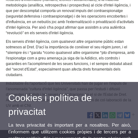
metodologia (analítica, retrospectiva i prospectiva) al cicle d'intel·ligència, i
que per descomptat comporta un renovat impuls del contraespionatge
(seguretat defensiva i contraespionatge) i de les operacions encobertes i
d'influència, en un nebulós joc amb l'externalització o privatització d'activitats
d'intel·ligència. Per això s'ha pogut afirmar que assistim a una autèntica
“revolució” en els serveis d'intel·ligència.
Els serveis d'intel·ligència, com qualsevol altre organisme públic estan
sotmesos al Dret. D'ací la importància de conéixer el seu règim juren, i el
*siiempre és i *garatu *rcomo qualsevol altre organisme *pto d'empresa, amb
l'espionatge com a greu amenaça.ja siga de la Adídico, els controls i
garanties en l'acompliment de les seues funcions, i el sempre debatut abast
del “secret d'Estat”, especialment quan afecta drets fonamentals dels
ciutadans.
Indubtable és l'aportació que les Universitats han de jugar en l'impuls de
l'anomenada “cultura d'intel·ligència”, que passa per l'estudi i difusió
d'aquestes activitats i les seues organitzacions en el si de l'Estat de Dret.
Cookies i política de
Activitats que desenvolupa el ICCP dins del Conveni de col·laboració de la
UV amb el CNI.
privacitat
La teva privacitat és important per a nosaltres. Per això,
t'informem que utilitzem cookies pròpies i de tercers per a