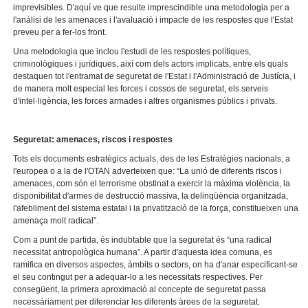
imprevisibles. D'aquí ve que resulte imprescindible una metodologia per a
l'anàlisi de les amenaces i l'avaluació i impacte de les respostes que l'Estat
preveu per a fer-los front.
Una metodologia que inclou l'estudi de les respostes polítiques,
criminològiques i jurídiques, així com dels actors implicats, entre els quals
destaquen tot l'entramat de seguretat de l'Estat i l'Administració de Justícia, i
de manera molt especial les forces i cossos de seguretat, els serveis
d'intel·ligència, les forces armades i altres organismes públics i privats.
Seguretat: amenaces, riscos i respostes
Tots els documents estratègics actuals, des de les Estratègies nacionals, a
l'europea o a la de l'OTAN adverteixen que: “La unió de diferents riscos i
amenaces, com són el terrorisme obstinat a exercir la màxima violència, la
disponibilitat d'armes de destrucció massiva, la delinqüència organitzada,
l'afebliment del sistema estatal i la privatització de la força, constitueixen una
amenaça molt radical”.
Com a punt de partida, és indubtable que la seguretat és “una radical
necessitat antropològica humana”. A partir d'aquesta idea comuna, es
ramifica en diversos aspectes, àmbits o sectors, on ha d'anar especificant-se
el seu contingut per a adequar-lo a les necessitats respectives. Per
consegüent, la primera aproximació al concepte de seguretat passa
necessàriament per diferenciar les diferents àrees de la seguretat.