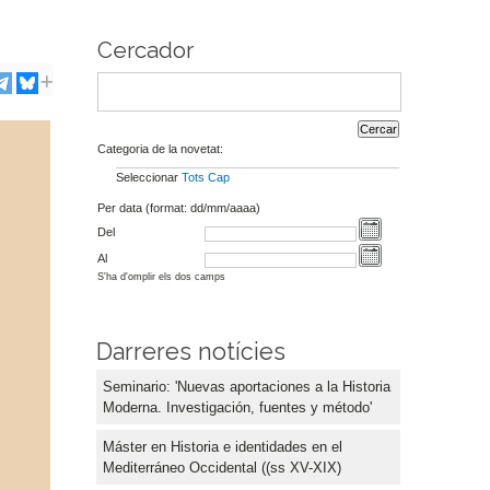
Cercador
Categoria de la novetat:
Seleccionar
Tots
Cap
Per data (format: dd/mm/aaaa)
Del
Al
S'ha d'omplir els dos camps
Darreres notícies
Seminario: 'Nuevas aportaciones a la Historia
Moderna. Investigación, fuentes y método'
Máster en Historia e identidades en el
Mediterráneo Occidental ((ss XV-XIX)