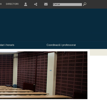
SH
DIRECTORI
USER
ari i horaris
Coordinació i professorat