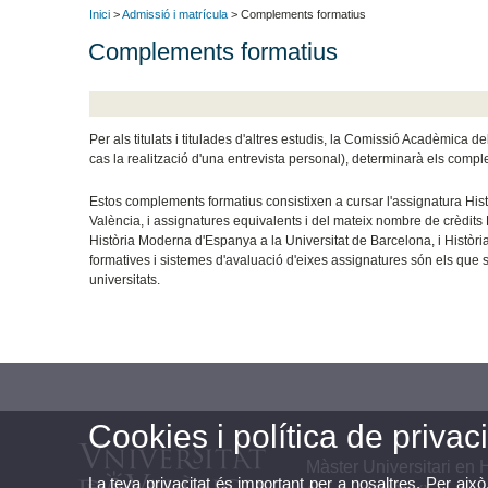
Inici
>
Admissió i matrícula
> Complements formatius
Complements formatius
Per als titulats i titulades d'altres estudis, la Comissió Acadèmica d
cas la realització d'una entrevista personal), determinarà els com
Estos complements formatius consistixen a cursar l'assignatura Hist
València, i assignatures equivalents i del mateix nombre de crèdits 
Història Moderna d'Espanya a la Universitat de Barcelona, i Història
formatives i sistemes d'avaluació d'eixes assignatures són els que s
universitats.
Cookies i política de privaci
Màster Universitari en H
La teva privacitat és important per a nosaltres. Per això