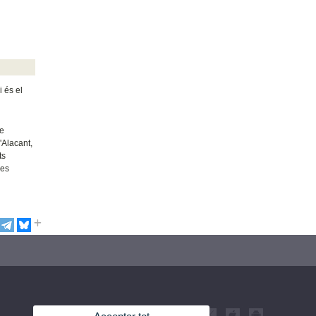
i és el
de
'Alacant,
ts
xes