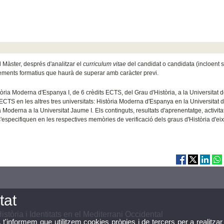
el Màster, després d'analitzar el
curriculum vitae
del candidat o candidata (incloent s
plements formatius que haurà de superar amb caràcter previ.
òria Moderna d'Espanya I, de 6 crèdits ECTS, del Grau d'Història, a la Universitat 
ECTS en les altres tres universitats: Història Moderna d'Espanya en la Universitat d
 Moderna a la Universitat Jaume I. Els continguts, resultats d'aprenentatge, activita
'especifiquen en les respectives memòries de verificació dels graus d'Història d'ei
tat
istòria i Identitats en el Mediterrani Occidental
, t'informem que utilitzem cookies pròpies i de tercers per a realitzar