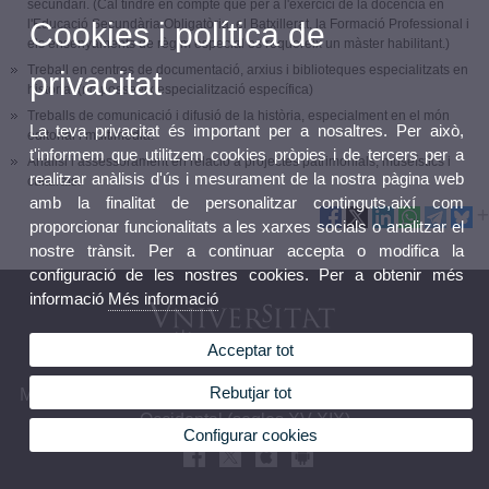
secundari. (Cal tindre en compte que per a l'exercici de la docència en
Cookies i política de
l'Educació Secundària Obligatòria, el Batxillerat, la Formació Professional i
els ensenyaments de règim especial es requereix un màster habilitant.)
Treball en centres de documentació, arxius i biblioteques especialitzats en
privacitat
història. (no posseeix especialització específica)
Treballs de comunicació i difusió de la història, especialment en el món
La teva privacitat és important per a nosaltres. Per això,
editorial i multimèdia.
t'informem que utilitzem cookies pròpies i de tercers per a
Anàlisi i assessorament en relació a projectes patrimonials, museístics i
realitzar anàlisis d'ús i mesurament de la nostra pàgina web
culturals.
amb la finalitat de personalitzar continguts,així com
proporcionar funcionalitats a les xarxes socials o analitzar el
nostre trànsit. Per a continuar accepta o modifica la
configuració de les nostres cookies. Per a obtenir més
informació
Més informació
Acceptar tot
Rebutjar tot
Màster Universitari en Història i Identitats en el Mediterrani
Occidental (segles XV-XIX)
Configurar cookies