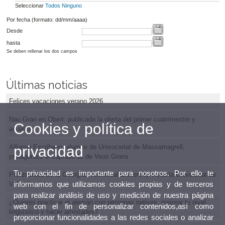
Seleccionar
Todos
Ninguno
Por fecha (formato: dd/mm/aaaa)
Desde
hasta
Se deben rellenar los dos campos
Últimas noticias
Felices vacaciones verano 2026
Nau Gran en Obert: publicada la oferta del primer cuatrimestre y
Cookies y política de
anuales
privacidad
Alfonso Escribano, alumno de Unisocietat de Massamagrell,
protagoniza el capítulo 11 de Veus Grans
Tu privacidad es importante para nosotros. Por ello te
Profesorado de la Georgian Technical University visita la Universitat de
informamos que utilizamos cookies propias y de terceros
València
para realizar análisis de uso y medición de nuestra página
¿Quieres practicar el alemán con personas nativas, mejorar tu nivel
web con el fin de personalizar contenidos,así como
lingüístico y hacer amistades?
proporcionar funcionalidades a las redes sociales o analizar