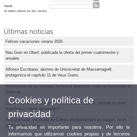
hasta
Se deben rellenar los dos campos
Últimas noticias
Felices vacaciones verano 2026
Nau Gran en Obert: publicada la oferta del primer cuatrimestre y
anuales
Alfonso Escribano, alumno de Unisocietat de Massamagrell,
protagoniza el capítulo 11 de Veus Grans
Profesorado de la Georgian Technical University visita la Universitat de
València
Cookies y política de
¿Quieres practicar el alemán con personas nativas, mejorar tu nivel
lingüístico y hacer amistades?
privacidad
Ana Quesada, concejala de Cultura del Ajuntament de Sagunt, en el
podcast Veus Grans
Tu privacidad es importante para nosotros. Por ello te
informamos que utilizamos cookies propias y de terceros