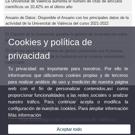
La Universitat de València aumenta el número de citas de artículos
científicos un 10,42% en el último año
Anuario de Datos: Disponible el Anuario con los principales datos de la
actividad de la Universitat de València del curso 2021-2022
El Claustro de la Universitat aprueba la gestión de la rectora sin votos
Cookies y política de
en contra
El Claustro aprueba el informe de gestión presentado por la rectora,
privacidad
que constata el liderazgo de la institución en el sistema universitario
valenciano
Tu privacidad es importante para nosotros. Por ello te
informamos que utilizamos cookies propias y de terceros
para realizar análisis de uso y medición de nuestra página
web con el fin de personalizar contenidos,así como
proporcionar funcionalidades a las redes sociales o analizar
nuestro tráfico. Para continuar acepta o modifica la
configuración de nuestras cookies. Para ampliar información
Más información
Plan Estratégico de la Universitat de València
Aceptar todo