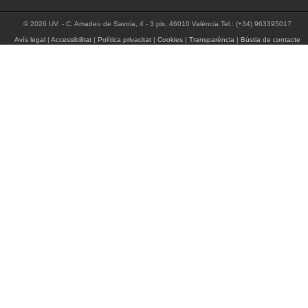
© 2026 UV. - C. Amadeu de Savoia, 4 - 3 pis, 46010 València.Tel.: (+34) 963395017
Avís legal
|
Accessibilitat
|
Política privacitat
|
Cookies
|
Transparència
|
Bústia de contacte