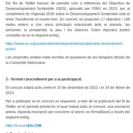
Els fils de Twitter hauran de prendre com a referència els Objectius de
Desenvolupament Sostenible (ODS), aprovats per l'ONU en 2015, per al
compliment de l'Agenda 2030 sobre el Desenvolupament Sostenible sota el
lema
Transformar el nostre món
. En concret, es proposen 17 objectius i 169
metes entorn a cinc eixos principals relacionats amb el planeta, les
persones, la prosperitat, la pau i les aliances. Estos objectius poden
consultar-se en el següent enllaç:
https://www.un.org/sustainabledevelopment/es/sustainable-development-
goals/
Les propostes podran estar escrites en qualsevol de les llengües oficials de
la Comunitat Valenciana.
3.- Termini i procediment per a la participació.
El concurs estarà actiu entre el 20 de desembre de 2022 i el 24 de febrer de
2023.
Per a participar en el concurs es requereix, a més de la publicació del fil de
Twitter en el període previst en el qual estarà actiu el concurs, una inscripció
prèvia. Aquesta inscripció per concórrer al premi, es formalitzarà a través del
següent enllaç:
https://ir.uv.es/
khc1SI6