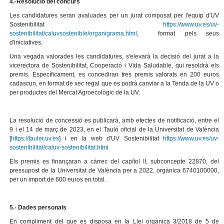
4.-Resolució del concurs
Les candidatures seran avaluades per un jurat composat per l'equip d'UV
Sostenibilitat
https://www.uv.es/uv-
sostenibilitat/ca/uvsostenible/organigrama.html
, format pels seus
d'iniciatives.
Una vegada valorades les candidatures, s'elevarà la decisió del jurat a la
vicerectora de Sostenibilitat, Cooperació i Vida Saludable, qui resoldrà els
premis. Específicament, es concediran tres premis valorats en 200 euros
cadascun, en format de xec regal que es podrà canviar a la Tenda de la UV o
per productes del Mercat Agroecològic de la UV.
La resolució de concessió es publicarà, amb efectes de notificació, entre el
9 i el 14 de març de 2023, en el Tauló oficial de la Universitat de València
[
https://tauler.uv.es
] i en la web d'UV Sostenibilitat
https://www.uv.es/uv-
sostenibilitat/ca/uv-sostenibilitat.html
Els premis es finançaran a càrrec del capítol II, subconcepte 22870, del
pressupost de la Universitat de València per a 2022, orgànica 6740100000,
per un import de 600 euros en total.
5.- Dades personals
En compliment del que es disposa en la Llei orgànica 3/2018 de 5 de