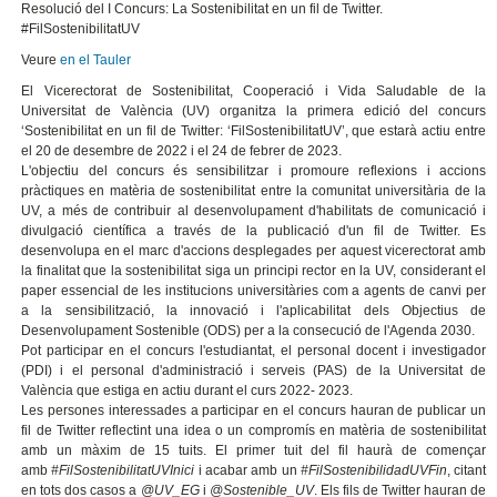
Resolució del I Concurs: La Sostenibilitat en un fil de Twitter.
#FilSostenibilitatUV
Veure
en el Tauler
El Vicerectorat de Sostenibilitat, Cooperació i Vida Saludable de la
Universitat de València (UV) organitza la primera edició del concurs
‘Sostenibilitat en un fil de Twitter: ‘FilSostenibilitatUV’, que estarà actiu entre
el 20 de desembre de 2022 i el 24 de febrer de 2023.
L'objectiu del concurs és sensibilitzar i promoure reflexions i accions
pràctiques en matèria de sostenibilitat entre la comunitat universitària de la
UV, a més de contribuir al desenvolupament d'habilitats de comunicació i
divulgació científica a través de la publicació d'un fil de Twitter. Es
desenvolupa en el marc d'accions desplegades per aquest vicerectorat amb
la finalitat que la sostenibilitat siga un principi rector en la UV, considerant el
paper essencial de les institucions universitàries com a agents de canvi per
a la sensibilització, la innovació i l'aplicabilitat dels Objectius de
Desenvolupament Sostenible (ODS) per a la consecució de l'Agenda 2030.
Pot participar en el concurs l'estudiantat, el personal docent i investigador
(PDI) i el personal d'administració i serveis (PAS) de la Universitat de
València que estiga en actiu durant el curs 2022- 2023.
Les persones interessades a participar en el concurs hauran de publicar un
fil de Twitter reflectint una idea o un compromís en matèria de sostenibilitat
amb un màxim de 15 tuits. El primer tuit del fil haurà de començar
amb
#FilSostenibilitatUVInici
i acabar amb un
#FilSostenibilidadUVFin
, citant
en tots dos casos a
@UV_EG
i
@Sostenible_UV
. Els fils de Twitter hauran de