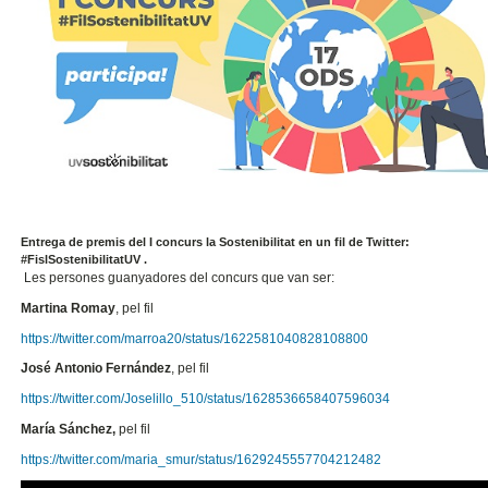
Entrega de premis del I concurs la Sostenibilitat en un fil de Twitter:
#FislSostenibilitatUV .
Les persones guanyadores del concurs que van ser:
Martina Romay
, pel fil
https://twitter.com/marroa20/status/1622581040828108800
José Antonio Fernández
, pel fil
https://twitter.com/Joselillo_510/status/1628536658407596034
María Sánchez,
pel fil
https://twitter.com/maria_smur/status/1629245557704212482