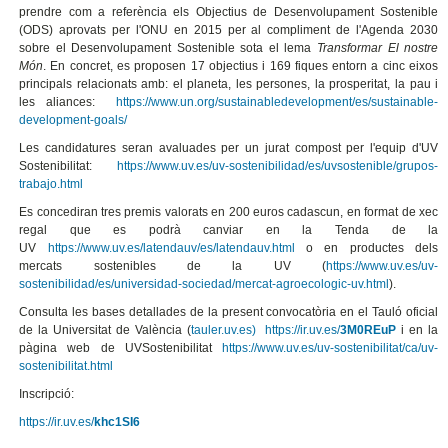
prendre com a referència els Objectius de Desenvolupament Sostenible
(ODS) aprovats per l'ONU en 2015 per al compliment de l'Agenda 2030
sobre el Desenvolupament Sostenible sota el lema
Transformar El nostre
Món
. En concret, es proposen 17 objectius i 169 fiques entorn a cinc eixos
principals relacionats amb: el planeta, les persones, la prosperitat, la pau i
les aliances:
https://www.un.org/sustainabledevelopment/es/sustainable-
development-goals/
Les candidatures seran avaluades per un jurat compost per l'equip d'UV
Sostenibilitat:
https://www.uv.es/uv-sostenibilidad/es/uvsostenible/grupos-
trabajo.html
Es concediran tres premis valorats en 200 euros cadascun, en format de xec
regal que es podrà canviar en la Tenda de la
UV
https://www.uv.es/latendauv/es/latendauv.html
o en productes dels
mercats sostenibles de la UV (
https://www.uv.es/uv-
sostenibilidad/es/universidad-sociedad/mercat-agroecologic-uv.html
).
Consulta les bases detallades de la present convocatòria en el Tauló oficial
de la Universitat de València (
tauler.uv.es)
https://ir.uv.es/
3M0REuP
i en la
pàgina web de UVSostenibilitat
https://www.uv.es/uv-sostenibilitat/ca/uv-
sostenibilitat.html
Inscripció:
https://ir.uv.es/
khc1SI6