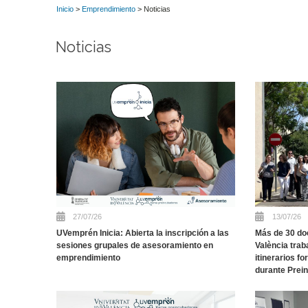
Inicio
>
Emprendimiento
> Noticias
Noticias
27/07/26
13/07/26
UVemprén Inicia: Abierta la inscripción a las
Más de 30 doc
sesiones grupales de asesoramiento en
València trab
emprendimiento
itinerarios f
durante Prei