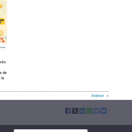
prén
s de
 la
Anterior