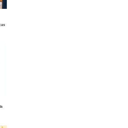
icas
la