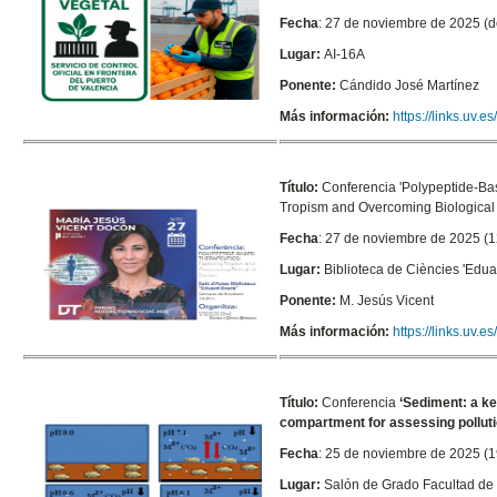
Fecha
: 27 de noviembre de 2025 (d
Lugar:
AI-16A
Ponente:
Cándido José Martínez
Más información:
https://links.uv.
Título:
Conferencia '
Polypeptide-Ba
Tropism and Overcoming Biological 
Fecha
: 27 de noviembre de 2025 (1
Lugar:
Biblioteca de Ciències 'Edu
Ponente:
M. Jesús Vicent
Más información:
https://links.uv.
Título:
Conferencia
‘Sediment: a k
compartment for assessing polluti
Fecha
: 25 de noviembre de 2025 (1
Lugar:
Salón de Grado Facultad de