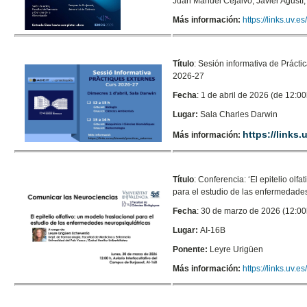
Juan Manuel Cejalvo, Javier Agustí,
Más información:
https://links.uv.
Título
:
Sesión informativa de Prácti
2026-27
Fecha
: 1 de abril de 2026 (de 12:00
Lugar:
Sala Charles Darwin
https://links
Más información:
Título
: Conferencia:
‘El epitelio olf
para el estudio de las enfermedades
Fecha
: 30 de marzo de 2026 (12:00
Lugar:
AI-16B
Ponente:
Leyre Urigüen
Más información:
https://links.uv.