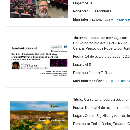
Lugar:
AI-16
Ponente:
Lluis Montoliu
Más información:
https://links.uv.
Título:
Seminario de Investigación: '
CpG-binding protein 2 (MECP2) in 
Central Precocious Puberty por Jor
Fecha
: 14 de octubre de 2025 (12:0
Lugar:
AI-5
Ponente:
Jordan E. Read
Más información:
https://links.uv.
Título:
Curso-taller sobre
Educar en
Fecha
: Del 2 al 4 de octubre de 20
Lugar:
Centre
Big History Aras de 
Ponentes:
Emilio Barba, Eduardo G