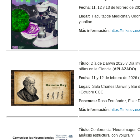
Fecha
: 11, 12 y 13 de febrero de 2
Lugar:
Facultat de Medicina y Odo
y online
Más información:
https://links.uv.
Título:
Día de Darwin 2025 y Día Int
niñas en la Ciencia (
APLAZADO
)
Fecha
: 11 y 12 de febrero de 2026 (
Lugar:
Sala Charles Darwin y
Bar d
l’Octubre CCC
Ponentes:
Rosa Fernández,
Ester D
Más información:
https://links.uv.
Título:
Conferencia 'Neuroimagen Cu
análisis estructural con volBrain'