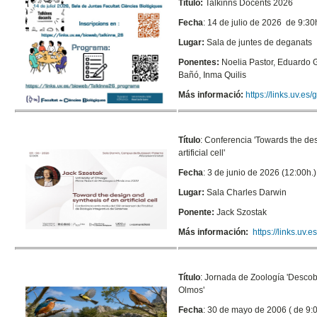
Título:
Talkinns Docents 2026
Fecha
: 14 de julio de 2026 de 9:30
Lugar:
Sala de juntes de deganats
Ponentes:
Noelia Pastor, Eduardo 
Bañó, Inma Quilis
Más informació:
https://links.uv.es
Título
: Conferencia 'Towards the de
artificial cell'
Fecha
: 3 de junio de 2026 (12:00h.)
Lugar:
Sala Charles Darwin
Ponente:
Jack Szostak
Más información:
https://links.uv
Título
: Jornada de Zoología 'Descobr
Olmos'
Fecha
: 30 de mayo de 2006 ( de 9:0