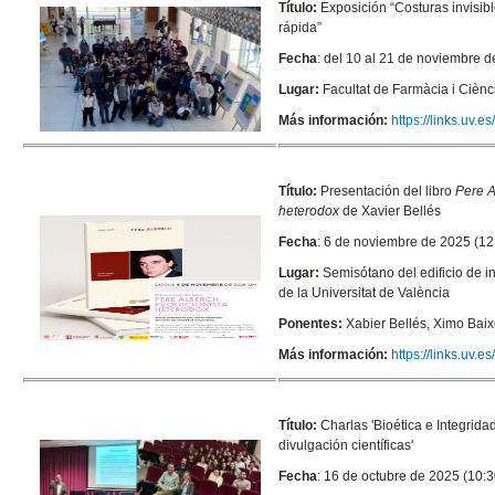
Título:
Exposición “Costuras invisib
rápida”
Fecha
: del 10 al 21 de noviembre 
Lugar:
Facultat de Farmàcia i Ciènc
Más información:
https://links.uv.e
Título:
Presentación del libro
Pere A
heterodox
de Xavier Bellés
Fecha
: 6 de noviembre de 2025 (12
Lugar:
S
emisótano del edificio de in
de la Universitat de València
Ponentes:
Xabier Bellés, Ximo Bai
Más información:
https://links.uv.
Título:
Charlas '
Bioética e Integrida
divulgación científicas'
Fecha
: 16 de octubre de 2025 (10:3