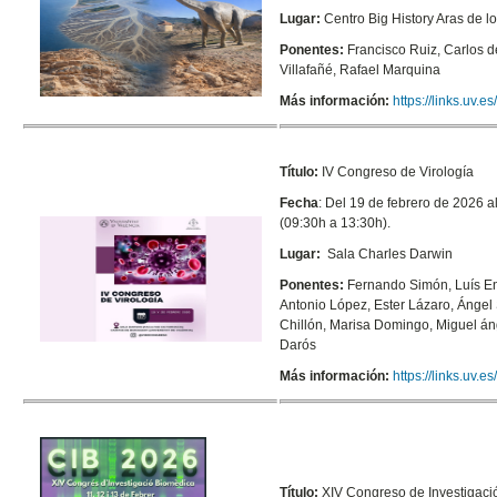
Lugar:
Centro Big History Aras de l
Ponentes:
Francisco Ruiz, Carlos d
Villafañé, Rafael Marquina
Más información:
https://links.uv.e
Título:
IV Congreso de Virología
Fecha
: Del 19 de febrero de 2026 a
(09:30h a 13:30h).
Lugar:
Sala Charles Darwin
Ponentes:
Fernando Simón, Luís En
Antonio López, Ester Lázaro, Ángel
Chillón, Marisa Domingo, Miguel án
Darós
Más información:
https://links.uv.es
Título:
XIV Congreso de Investigaci