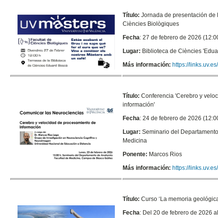
Título:
Jornada de presentación de l
Ciències Biològiques
Fecha
: 27 de febrero de 2026 (12:0
Lugar:
Biblioteca de Ciències 'Edu
Más información:
https://links.uv.e
Título:
Conferencia '
Cerebro y velo
información'
Fecha
: 24 de febrero de 2026 (12:0
Lugar:
Seminario del Departamento
Medicina
Ponente:
Marcos Rios
Más información:
https://links.uv.
Título:
Curso ‘La memoria geológica 
Fecha
: Del 20 de febrero de 2026 