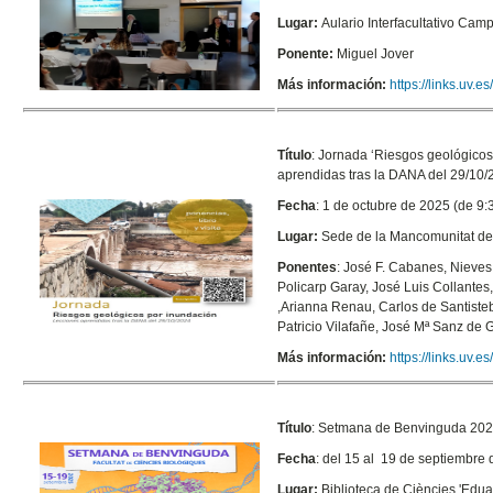
Lugar:
Aulario Interfacultativo Cam
Ponente:
Miguel Jover
Más información:
https://links.uv.
Título
: Jornada ‘Riesgos geológicos
aprendidas tras la DANA del 29/10/
Fecha
: 1 de octubre de 2025 (de 9:
Lugar:
Sede de la Mancomunitat de 
Ponentes
: José F. Cabanes, Nieve
Policarp Garay, José Luis Collantes
,Arianna Renau, Carlos de Santisteb
Patricio Vilafañe, José Mª Sanz de
Más información:
https://links.uv.e
Título
: Setmana de Benvinguda 20
Fecha
: del 15 al 19 de septiembre 
Lugar:
Biblioteca de Ciències 'Edu