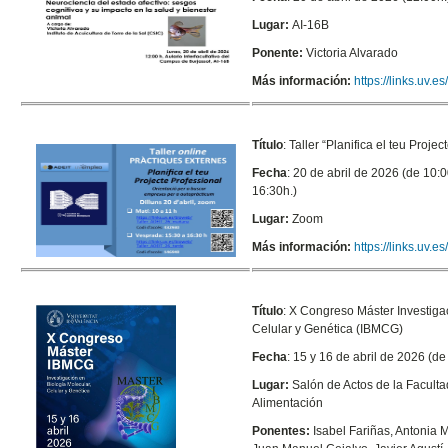
Lugar:
AI-16B
Ponente:
Victoria Alvarado
Más información:
https://links.uv.
Título
:
Taller “Planifica el teu Projec
Fecha
: 20 de abril de 2026 (de 10:
16:30h.)
Lugar:
Zoom
Más información:
https://links.uv.es
Título
:
X Congreso Máster Investigac
Celular y Genética (IBMCG)
Fecha
: 15 y 16 de abril de 2026 (de
Lugar:
Salón de Actos de la Faculta
Alimentación
Ponentes:
Isabel Fariñas, Antonia 