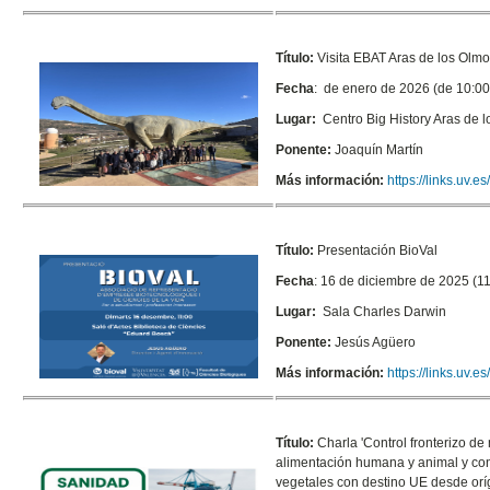
Título:
Visita EBAT Aras de los Olm
Fecha
: de enero de 2026 (de 10:00
Lugar:
Centro Big History Aras de 
Ponente:
Joaquín Martín
Más información:
https://links.uv.
Título:
Presentación BioVal
Fecha
: 16 de diciembre de 2025 (11
Lugar:
Sala Charles Darwin
Ponente:
Jesús Agüero
Más información:
https://links.uv.
Título:
Charla '
Control fronterizo d
alimentación humana y animal y con
vegetales con destino UE desde or