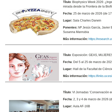
Título
: Biophysics Week 2026: ¿Ing
mirada desde la Frontera de la Biofí
Fecha
: 25 de marzo de 2026 (de 17
Lugar:
Sala Charles Darwin
Ponentes:
Mª Jesús García, Javier 
Susanna Manrubia
Más información:
https://research.
Título
:
Exposición: GEAS, MUJER
Fecha
: Del 5 al 25 de marzo de 20
Lugar:
Hall de la Facultat de Ciènci
Más información:
https://links.uv.e
Título
:
VI Jornadas ‘Conservación e
Fecha
: 2, 3 y 4 de marzo de 2026 (
Lugar:
Aula AF-16B