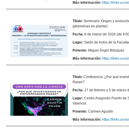
Más información:
https://links.uv.
Título:
Seminario '
Origen y evolució
giberelinas en plantas'
Fecha
: 6 de marzo de 2026 (de 9:0
Lugar:
Salón de Actos de la Facult
Ponente:
Miguel Ángel Blázquez
Más información:
https://links.uv.
Título:
Conferencia '
¿Por qué inves
Raras?'
Fecha
: 27 de febrero y 5 de marzo 
Lugar:
Centro Aragonés Puerto de 
Valencia
Ponente:
Carmen Agustín
Más información:
https://links.uv.