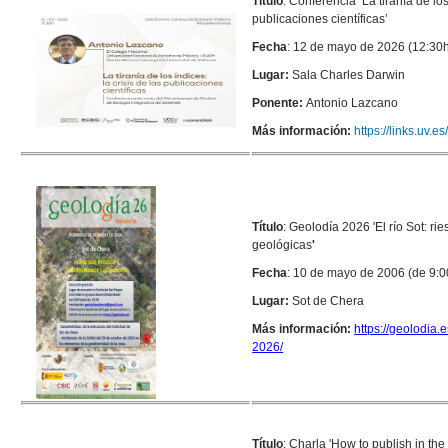
Título
:
Conferencia ‘La tiranía de los 
publicaciones científicas’
Fecha
: 12 de mayo de 2026 (12:30h
Lugar:
Sala Charles Darwin
Ponente:
Antonio Lazcano
Más información:
https://links.uv.
Título
: Geolodía 2026 '
El río Sot: r
geológicas
'
Fecha
: 10 de mayo de 2006 (de 9:0
Lugar:
Sot de Chera
Más información:
https://geolodia.
2026/
Título
: Charla 'How to publish in the 