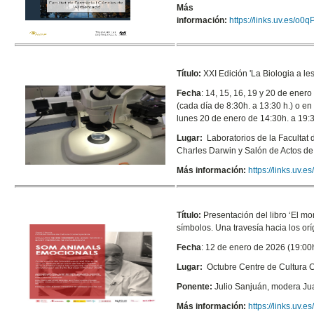
Más
información:
https://links.uv.es/o0
Título:
XXI Edición 'La Biologia a l
Fecha
: 14, 15, 16, 19 y 20 de ene
(cada día de 8:30h. a 13:30 h.) o en
lunes 20 de enero de 14:30h. a 19:3
Lugar:
Laboratorios de la Facultat
Charles Darwin y Salón de Actos
de
Más información:
https://links.uv.
Título:
Presentación del libro
‘El mo
símbolos. Una travesía hacia los or
Fecha
: 12 de enero de 2026 (19:00
Lugar:
Octubre Centre de Cultura
Ponente:
Julio Sanjuán, modera J
Más información:
https://links.uv.e