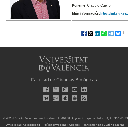
Ponente
: Claudio Cuello
Más información:
https://links.uv.e
Facultad de Ciencias Biológicas
© 2026 UV. - Av. Vicent Andrés Estellés, 19, 46100 Burjassot. España. Tel. (+34) 96 354 43 73
Aviso legal
|
Accesibilidad
|
Política privacidad
|
Cookies
|
Transparencia
|
Buzón Facultad