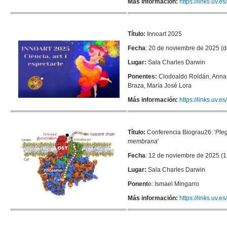
Más información:
https://links.uv
Título:
Innoart 2025
Fecha
: 20 de noviembre de 2025 (d
Lugar:
Sala Charles Darwin
Ponentes:
Clodoaldo Roldán, Anna 
Braza, María José Lora
Más información:
https://links.uv.
Título:
Conferencia Biograu26: '
Ple
membrana
'
Fecha
: 12 de noviembre de 2025 (1
Lugar:
Sala Charles Darwin
Ponent
e: Ismael Mingarro
Más información:
https://links.uv.