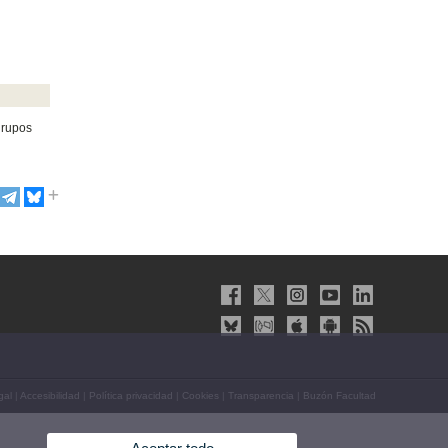
grupos
gal
|
Accesibilidad
|
Política privacidad
|
Cookies
|
Transparencia
|
Buzón Facultad