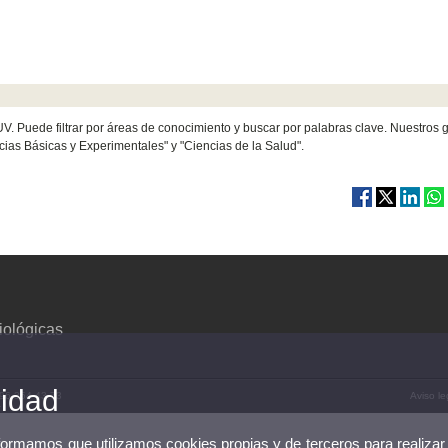
UV. Puede filtrar por áreas de conocimiento y buscar por palabras clave. Nuestros 
ias Básicas y Experimentales" y "Ciencias de la Salud".
iológicas
cidad
) 96 354 43 73
Aviso le
nformamos que utilizamos cookies propias y de terceros para realizar