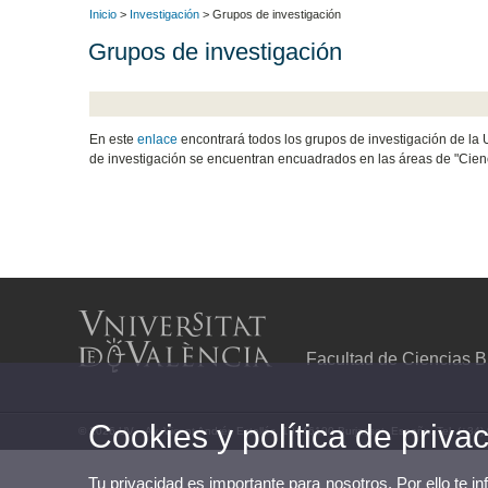
Inicio
>
Investigación
> Grupos de investigación
Grupos de investigación
En este
enlace
encontrará todos los grupos de investigación de la 
de investigación se encuentran encuadrados en las áreas de "Cienc
Facultad de Ciencias B
Cookies y política de priva
© 2026 UV. - Av. Vicent Andrés Estellés, 19, 46100 Burjassot. España. Tel. (+34
Tu privacidad es importante para nosotros. Por ello te i