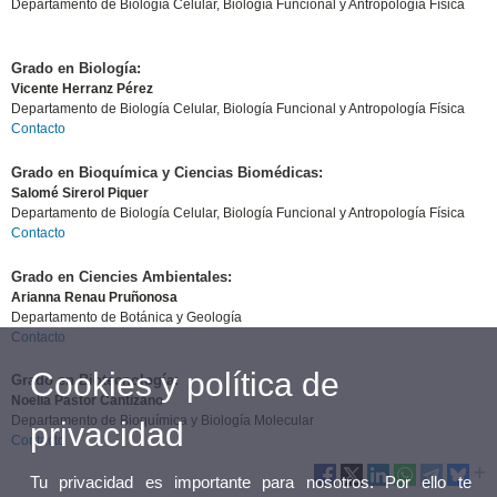
Departamento de Biología Celular, Biología Funcional y Antropología Física
Grado en Biología:
Vicente Herranz Pérez
Departamento de Biología Celular, Biología Funcional y Antropología Física
Contacto
Grado en Bioquímica y Ciencias Biomédicas:
Salomé Sirerol Piquer
Departamento de Biología Celular, Biología Funcional y Antropología Física
Contacto
Grado en Ciencies Ambientales:
Arianna Renau Pruñonosa
Departamento de Botánica y Geología
Contacto
Cookies y política de
Grado en Biotecnología:
Noelia Pastor Cantizano
Departamento de Bioquímica y Biología Molecular
privacidad
Contacto
Tu privacidad es importante para nosotros. Por ello te