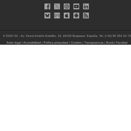
© 2026 UV. - Av. Vicent Andrés Estellés, 19, 46100 Burjassot. España. Tel. (+34) 96 354 43 73
Aviso legal
|
Accesibilidad
|
Política privacidad
|
Cookies
|
Transparencia
|
Buzón Facultad