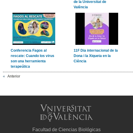
de la Universitat de
València
Conferencia Fagos al
11F Dia internacional de la
rescate: Cuando los virus
Dona i la Xiqueta en la
son una herramienta
Ciència
terapeútica
Anterior
Facultad de Ciencias Biológicas