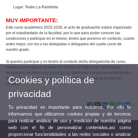
Lugar: Teatro La Rambleta
MUY IMPORTANTE:
Este curso académico 2025-2026, el acto de graduación estará organizado
por el estudiantado de la facultad, por lo que para poder conocer las
condiciones y participar en el mismo, tenéis que poneros en contacto, cuanto
antes mejor, con los o las delegadas o delegados del cuarto curso de
vuestro grado.
Si queréis participar y no tenéis el contacto del/la delegado/da de curso,
siempre que estéis de acuerdo en facilitar los datos a la mencionada
delegación, escribid a
biodega@uv.es
, dándonos vuestro consentimiento y
Cookies y política de
desde aquí les haremos llegar vuestros datos para que se pongan en
contacto.
privacidad
Tu privacidad es importante para nosotros. Por ello te
informamos que utilizamos cookies propias y de terceros
para realizar análisis de uso y medición de nuestra página
web con el fin de personalizar contenidos,así como
proporcionar funcionalidades a las redes sociales o analizar