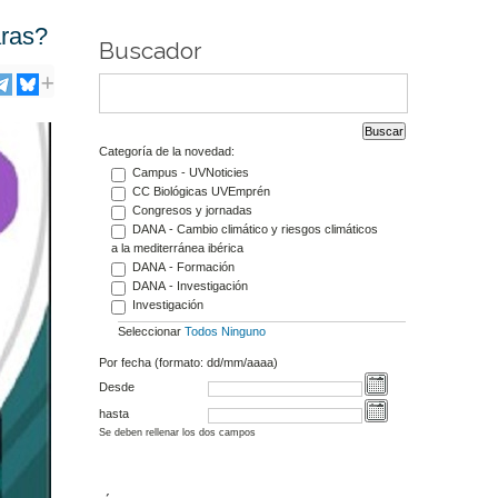
ras?
Buscador
Categoría de la novedad:
Campus - UVNoticies
CC Biológicas UVEmprén
Congresos y jornadas
DANA - Cambio climático y riesgos climáticos
a la mediterránea ibérica
DANA - Formación
DANA - Investigación
Investigación
Seleccionar
Todos
Ninguno
Por fecha (formato: dd/mm/aaaa)
Desde
hasta
Se deben rellenar los dos campos