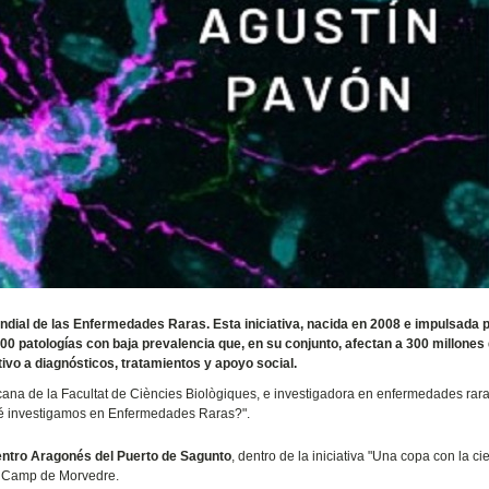
Mundial de las Enfermedades Raras. Esta iniciativa, nacida en 2008 e impulsada 
 patologías con baja prevalencia que, en su conjunto, afectan a 300 millones
ivo a diagnósticos, tratamientos y apoyo social.
ana de la Facultat de Ciències Biològiques, e investigadora en enfermedades rara
 qué investigamos en Enfermedades Raras?".
Centro Aragonés del Puerto de Sagunto
, dentro de la iniciativa "Una copa con la ci
el Camp de Morvedre.