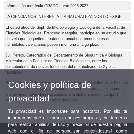
Información matrícula GRADO curso 2026-2027
LA CIENCIA NOS INTERPELA. LA NATURALEZA NOS LO EXIGE
El catedrático del dept. de Microbiología y Ecología de la Facultat de
Ciències Biològiques, Francesc Mesquita, participa en un estudio que
desvela que pequeños crustáceos acuáticos procedentes de
humedales valencianos poseen memoria a largo plazo
Juli Peretó, Catedrático del Departamento de Bioquímica y Biología
Molecular de la Facultat de Ciències Biològiques, entre los
descubridores de nuevas funciones del metabolismo de Xylella
fastidiosa
Cookies y política de
Rubén Artero, Catedrático del departamento de Genética de la Facultat
de Ciències Biològiques, participa en un estudio que analiza cómo las
alteraciones moleculares asociadas a la distrofia miotónica tipo 1
privacidad
afectan a la comunicación entre neuronas
Tu privacidad es importante para nosotros. Por ello te
informamos que utilizamos cookies propias y de terceros
para realizar análisis de uso y medición de nuestra página
web con el fin de personalizar contenidos,así como