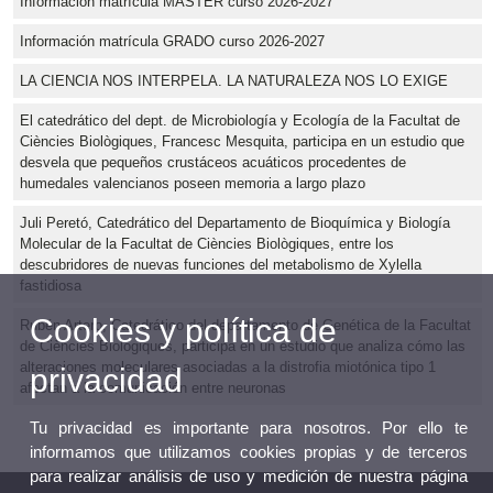
Información matrícula MÁSTER curso 2026-2027
Información matrícula GRADO curso 2026-2027
LA CIENCIA NOS INTERPELA. LA NATURALEZA NOS LO EXIGE
El catedrático del dept. de Microbiología y Ecología de la Facultat de
Ciències Biològiques, Francesc Mesquita, participa en un estudio que
desvela que pequeños crustáceos acuáticos procedentes de
humedales valencianos poseen memoria a largo plazo
Juli Peretó, Catedrático del Departamento de Bioquímica y Biología
Molecular de la Facultat de Ciències Biològiques, entre los
descubridores de nuevas funciones del metabolismo de Xylella
fastidiosa
Cookies y política de
Rubén Artero, Catedrático del departamento de Genética de la Facultat
de Ciències Biològiques, participa en un estudio que analiza cómo las
alteraciones moleculares asociadas a la distrofia miotónica tipo 1
privacidad
afectan a la comunicación entre neuronas
Tu privacidad es importante para nosotros. Por ello te
informamos que utilizamos cookies propias y de terceros
para realizar análisis de uso y medición de nuestra página