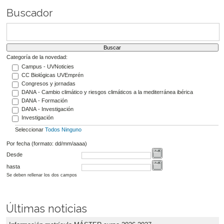
Buscador
Categoría de la novedad:
Campus - UVNoticies
CC Biológicas UVEmprén
Congresos y jornadas
DANA - Cambio climático y riesgos climáticos a la mediterránea ibérica
DANA - Formación
DANA - Investigación
Investigación
Seleccionar
Todos
Ninguno
Por fecha (formato: dd/mm/aaaa)
Desde
hasta
Se deben rellenar los dos campos
Últimas noticias