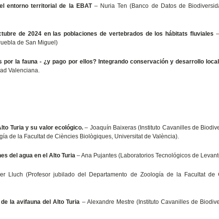
l entorno territorial de la EBAT
– Nuria Ten (Banco de Datos de Biodiversid
tubre de 2024 en las poblaciones de vertebrados de los hábitats fluviales
–
 Puebla de San Miguel)
por la fauna - ¿y pago por ellos? Integrando conservación y desarrollo loca
ad Valenciana.
lto Turia y su valor ecológico.
– Joaquín Baixeras (Instituto Cavanilles de Biodiv
ía de la Facultat de Ciències Biològiques, Universitat de València).
s del agua en el Alto Turia
– Ana Pujantes (Laboratorios Tecnológicos de Levante
er Lluch (Profesor jubilado del Departamento de Zoología de la Facultat de 
de la avifauna del Alto Turia
– Alexandre Mestre (Instituto Cavanilles de Biodiv