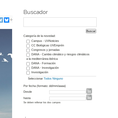
Buscador
Categoría de la novedad:
Campus - UVNoticies
CC Biológicas UVEmprén
Congresos y jornadas
DANA - Cambio climático y riesgos climáticos
a la mediterránea ibérica
DANA - Formación
DANA - Investigación
Investigación
Seleccionar
Todos
Ninguno
Por fecha (formato: dd/mm/aaaa)
Desde
hasta
Se deben rellenar los dos campos