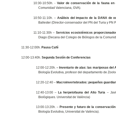
10:30-10:50h. -
Valor de conservación de la fauna en e
Comunidad Valenciana, GVA).
10:50-11:10h. –
Análisis del impacto de la DANA de oc
Ballester (Director-conservador del PN del Turia y PN
11:10-11:30h –
Servicios ecosistémicos proporcionados 
Diago (Decana del Colegio de Biólogos de la Comunid
11:30-12:00h.
Pausa Café
12:00-13:40h.
Segunda Sesión de Conferencias
12:00-12:20h.
– Inventario de alas: las mariposas del A
Biología Evolutiva, profesor del departamento de Zoolog
12:20-12:40 –
Macroinvertebrados: pequeños guardiane
12:40-13:00 –
La herpetofauna del Alto Turia
– Javi
Biològiques. Universitat de València)
13:00-13:20h. –
Presente y futuro de la conservación 
Biología Evolutiva, Universitat de València).