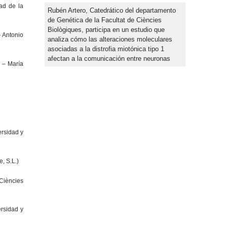
ad de la
Rubén Artero, Catedrático del departamento
de Genética de la Facultat de Ciències
Biològiques, participa en un estudio que
 Antonio
analiza cómo las alteraciones moleculares
asociadas a la distrofia miotónica tipo 1
afectan a la comunicación entre neuronas
l
– María
ersidad y
, S.L.)
Ciències
ersidad y