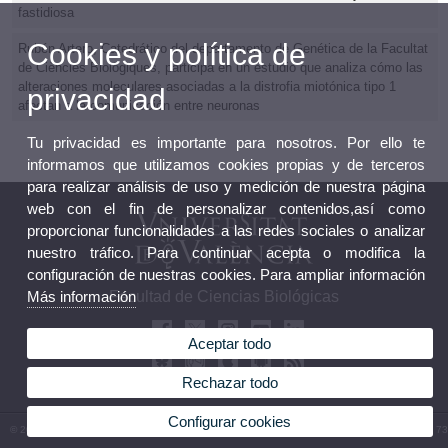
fastidiosa
Cookies y política de
Rubén Artero, Catedrático del departamento de Genética de la Facultat
de Ciències Biològiques, participa en un estudio que analiza cómo las
alteraciones moleculares asociadas a la distrofia miotónica tipo 1
privacidad
afectan a la comunicación entre neuronas
Tu privacidad es importante para nosotros. Por ello te
informamos que utilizamos cookies propias y de terceros
para realizar análisis de uso y medición de nuestra página
web con el fin de personalizar contenidos,así como
proporcionar funcionalidades a las redes sociales o analizar
nuestro tráfico. Para continuar acepta o modifica la
configuración de nuestras cookies. Para ampliar información
Más información
Facultad de Ciencias Biológicas
Aceptar todo
Rechazar todo
Configurar cookies
© 2026 UV. - Av. Vicent Andrés Estellés, 19, 46100 Burjassot. España. Tel. (+34) 96 354 43 73