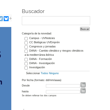
Buscador
Categoría de la novedad:
Campus - UVNoticies
CC Biológicas UVEmprén
Congresos y jornadas
DANA - Cambio climático y riesgos climáticos
a la mediterránea ibérica
DANA - Formación
DANA - Investigación
Investigación
Seleccionar
Todos
Ninguno
Por fecha (formato: dd/mm/aaaa)
Desde
hasta
Se deben rellenar los dos campos